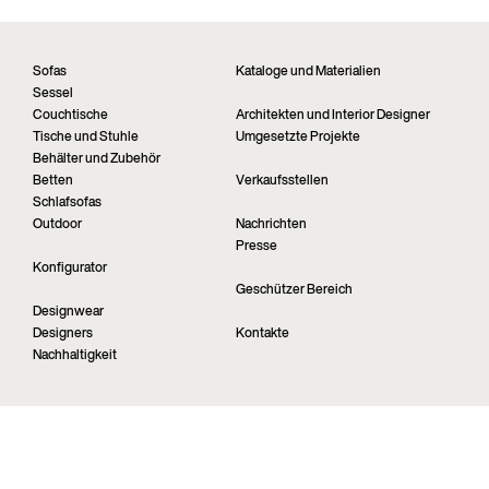
Sofas
Kataloge und Materialien
Sessel
Couchtische
Architekten und Interior Designer
Tische und Stuhle
Umgesetzte Projekte
Behälter und Zubehör
Betten
Verkaufsstellen
Schlafsofas
Outdoor
Nachrichten
Presse
Konfigurator
Geschützer Bereich
Designwear
Designers
Kontakte
Nachhaltigkeit