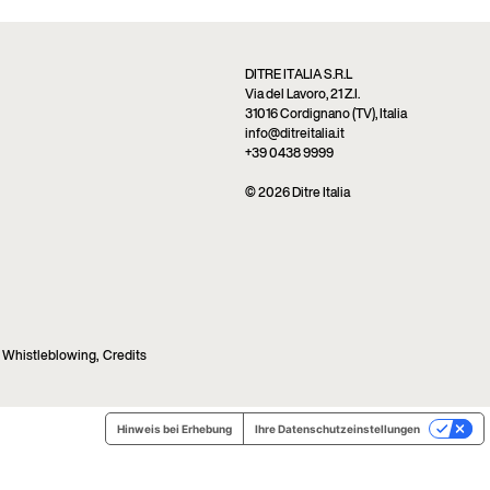
DITRE ITALIA S.R.L
Via del Lavoro, 21 Z.I.
31016 Cordignano (TV), Italia
info@ditreitalia.it
+39 0438 9999
© 2026 Ditre Italia
Whistleblowing
,
Credits
Hinweis bei Erhebung
Ihre Datenschutzeinstellungen