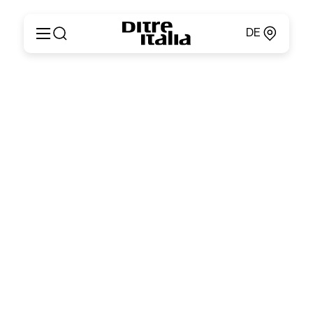
DE
Italiano
Produkte
English
Konfigurator
Français
Um
Deutsch
Kataloge und Materialien
Español
Ditre Italia für Fachleute
Русский
Verkaufsstellen
简体中文
Nachrichten & Presse
Geschützer Bereich
Kontakte