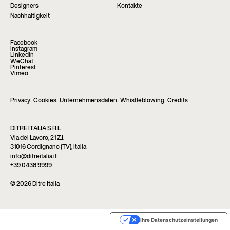
Designers
Kontakte
Nachhaltigkeit
Facebook
Instagram
Linkedin
WeChat
Pinterest
Vimeo
Privacy
,
Cookies
,
Unternehmensdaten
,
Whistleblowing
,
Credits
DITRE ITALIA S.R.L
Via del Lavoro, 21 Z.I.
31016 Cordignano (TV), Italia
info@ditreitalia.it
+39 0438 9999
© 2026 Ditre Italia
Ihre Datenschutzeinstellungen