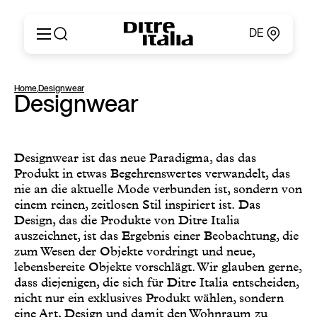
DE
Italiano
Produkte
Home
,
Designwear
English
Designwear
Konfigurator
Français
Um
Deutsch
Kataloge und Materialien
Español
Ditre Italia für Fachleute
Designwear ist das neue Paradigma, das das
Русский
Produkt in etwas Begehrenswertes verwandelt, das
Verkaufsstellen
简体中文
nie an die aktuelle Mode verbunden ist, sondern von
Nachrichten & Presse
einem reinen, zeitlosen Stil inspiriert ist. Das
Geschützer Bereich
Design, das die Produkte von Ditre Italia
Kontakte
auszeichnet, ist das Ergebnis einer Beobachtung, die
zum Wesen der Objekte vordringt und neue,
lebensbereite Objekte vorschlägt. Wir glauben gerne,
dass diejenigen, die sich für Ditre Italia entscheiden,
nicht nur ein exklusives Produkt wählen, sondern
eine Art, Design und damit den Wohnraum zu