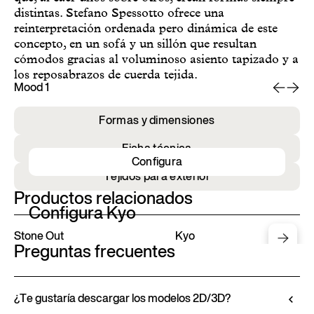
distintas. Stefano Spessotto ofrece una
reinterpretación ordenada pero dinámica de este
concepto, en un sofá y un sillón que resultan
cómodos gracias al voluminoso asiento tapizado y a
los reposabrazos de cuerda tejida.
Mood 1
Mo
Formas y dimensiones
Ficha técnica
Configura
Tejidos para exterior
Productos relacionados
Configura Kyo
Stone Out
Kyo
Preguntas frecuentes
¿Te gustaría descargar los modelos 2D/3D?