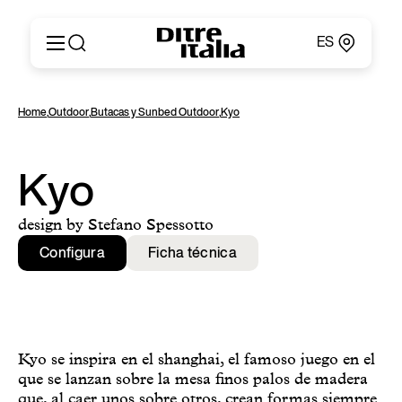
ES
Italiano
Productos
Home
,
Outdoor
,
Butacas y Sunbed Outdoor
,
Kyo
English
Configurador
Français
Acerca de
Deutsch
Catálogos y Materiales
Kyo
Español
Ditre for Professionals
Русский
Puntos de Venta
design by Stefano Spessotto
简体中文
News & Press
Configura
Ficha técnica
Área Reservada
Contactos
Kyo se inspira en el shanghai, el famoso juego en el
que se lanzan sobre la mesa finos palos de madera
que, al caer unos sobre otros, crean formas siempre