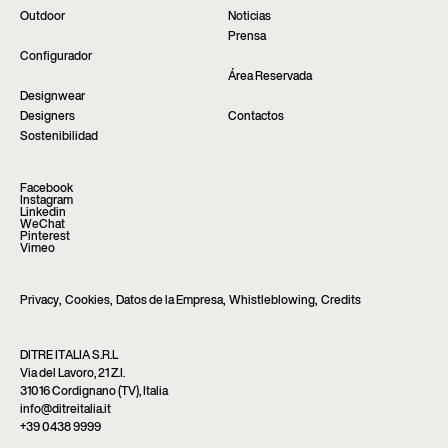
Outdoor
Noticias
Prensa
Configurador
Área Reservada
Designwear
Designers
Contactos
Sostenibilidad
Facebook
Instagram
Linkedin
WeChat
Pinterest
Vimeo
Privacy
,
Cookies
,
Datos de la Empresa
,
Whistleblowing
,
Credits
DITRE ITALIA S.R.L
Via del Lavoro, 21 Z.I.
31016 Cordignano (TV), Italia
info@ditreitalia.it
+39 0438 9999