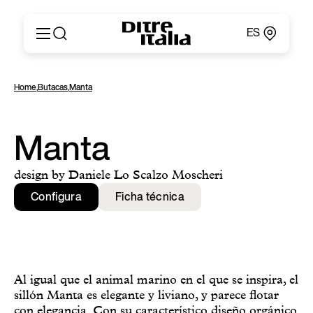
ES
Italiano
Productos
Home
,
Butacas
,
Manta
English
Configurador
Français
Acerca de
Deutsch
Catálogos y Materiales
Manta
Español
Ditre for Professionals
Русский
Puntos de Venta
design by Daniele Lo Scalzo Moscheri
简体中文
News & Press
Configura
Ficha técnica
Área Reservada
Contactos
Al igual que el animal marino en el que se inspira, el
sillón Manta es elegante y liviano, y parece flotar
con elegancia. Con su característico diseño orgánico