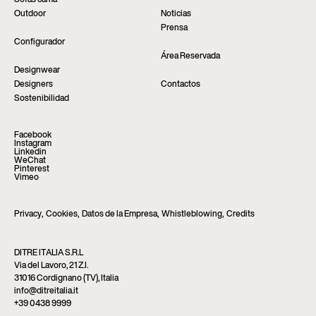
Sofás cama
Outdoor
Noticias
Prensa
Configurador
Área Reservada
Designwear
Designers
Contactos
Sostenibilidad
Facebook
Instagram
Linkedin
WeChat
Pinterest
Vimeo
Privacy
,
Cookies
,
Datos de la Empresa
,
Whistleblowing
,
Credits
DITRE ITALIA S.R.L
Via del Lavoro, 21 Z.I.
31016 Cordignano (TV), Italia
info@ditreitalia.it
+39 0438 9999