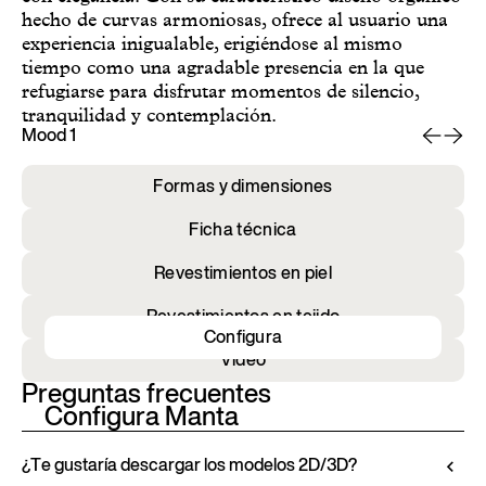
hecho de curvas armoniosas, ofrece al usuario una
experiencia inigualable, erigiéndose al mismo
tiempo como una agradable presencia en la que
refugiarse para disfrutar momentos de silencio,
tranquilidad y contemplación.
Mood 1
Mo
Formas y dimensiones
Ficha técnica
Revestimientos en piel
Revestimientos en tejido
Configura
Vídeo
Preguntas frecuentes
Configura Manta
¿Te gustaría descargar los modelos 2D/3D?