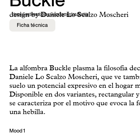
Buckle
design by Daniele Lo Scalzo Moscheri
Home
,
Contenedores y Complementos
,
Buckle
Ficha técnica
La alfombra Buckle plasma la filosofía dec
Daniele Lo Scalzo Moscheri, que ve tambi
suelo un potencial expresivo en el hogar 
Disponible en dos variantes, rectangular y 
se caracteriza por el motivo que evoca la 
una hebilla.
Mood 1