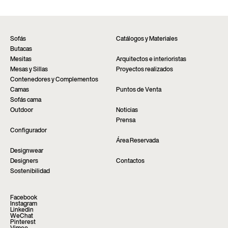
Rellena el formulario para solicitar más
personalizado y asistencia inmediata. Encuentra la
información sobre este producto. Estaremos
tienda más cercana a través de la página “Puntos de
encantados de contestar lo antes posible.
Venta” del sitio web.
Solicitar Informaciones
Encontrar un distribuidor
Sofás
Catálogos y Materiales
Butacas
Mesitas
Arquitectos e interioristas
Mesas y Sillas
Proyectos realizados
Contenedores y Complementos
Camas
Puntos de Venta
Sofás cama
Outdoor
Noticias
Prensa
Configurador
Área Reservada
Designwear
Designers
Contactos
Sostenibilidad
Facebook
Instagram
Linkedin
WeChat
Pinterest