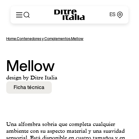
ES
Italiano
Productos
Home
,
Contenedores y Complementos
,
Mellow
English
Configurador
Français
Acerca de
Deutsch
Catálogos y Materiales
Mellow
Español
Ditre for Professionals
Русский
Puntos de Venta
design by Ditre Italia
简体中文
News & Press
Ficha técnica
Área Reservada
Contactos
Una alfombra sobria que completa cualquier
ambiente con su aspecto material y una suavidad
sensorial. Está disponible en cuatro tamaños y en