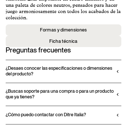
una paleta de colores neutros, pensados para hacer
juego armoniosamente con todos los acabados de la
colección.
Formas y dimensiones
Ficha técnica
Preguntas frecuentes
¿Desaes conocer las especificaciones o dimensiones
del producto?
Toda la información técnica, incluidas las
características de los materiales, acabados y
¿Buscas soporte para una compra o para un producto
que ya tienes?
tapizados, está disponible en la ficha técnica del
producto.
Los productos de Ditre Italia se adquieren
Ver ficha técnica
exclusivamente a través de distribuidores
¿Cómo puedo contactar con Ditre Italia?
autorizados, que ofrecen asesoramiento