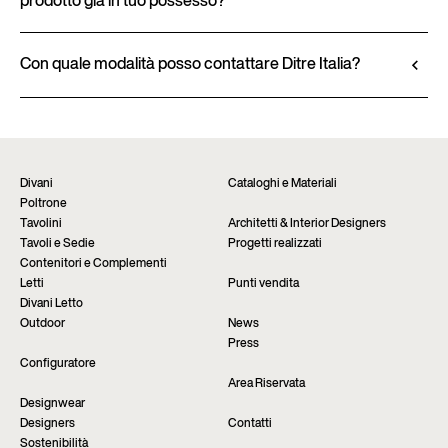
prodotto già in tuo possesso?
imbottiture, sono disponibili nella scheda tecnica del
Scopri il configuratore
prodotto.
I prodotti Ditre Italia sono acquistabili
Visualizza la scheda tecnica
esclusivamente presso i rivenditori autorizzati, che
Con quale modalità posso contattare Ditre Italia?
offrono una consulenza personalizzata e
Compila il form per richiedere maggiori
un’assistenza immediata. Trova lo store più vicino
informazioni su questo prodotto. Saremo lieti di
tramite la pagina “Punti vendita” del sito.
fornirti un riscontro nel più breve tempo possibile.
Trova il rivenditore
Richiedi informazioni
Divani
Cataloghi e Materiali
Poltrone
Tavolini
Architetti & Interior Designers
Tavoli e Sedie
Progetti realizzati
Contenitori e Complementi
Letti
Punti vendita
Divani Letto
Outdoor
News
Press
Configuratore
Area Riservata
Designwear
Designers
Contatti
Sostenibilità