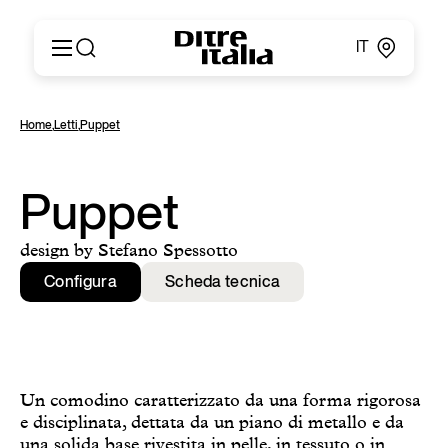
IT
Italiano
Prodotti
Home
,
Letti
,
Puppet
English
Configuratore
Français
About
Deutsch
Cataloghi e Materiali
Puppet
Español
Ditre for Professionals
Русский
Punti vendita
design by Stefano Spessotto
简体中文
News & Press
Configura
Scheda tecnica
Area Riservata
Contatti
Un comodino caratterizzato da una forma rigorosa
e disciplinata, dettata da un piano di metallo e da
una solida base rivestita in pelle, in tessuto o in