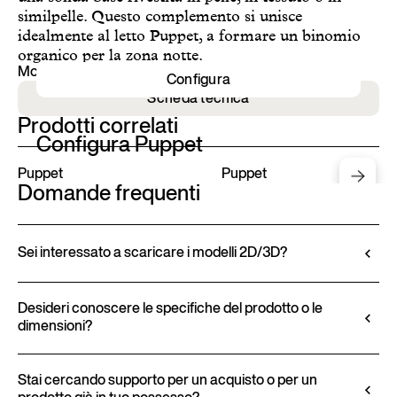
similpelle. Questo complemento si unisce
idealmente al letto Puppet, a formare un binomio
organico per la zona notte.
Mood 1
Configura
Scheda tecnica
Prodotti correlati
Configura Puppet
Puppet
Puppet
Domande frequenti
Sei interessato a scaricare i modelli 2D/3D?
Ditre Italia consente di configurare e personalizzare
i propri prodotti tramite il Configuratore 3D.
Desideri conoscere le specifiche del prodotto o le
dimensioni?
Questo strumento permette non solo di visualizzare
il prodotto con le finiture e i rivestimenti selezionati,
Tutte le informazioni tecniche, comprese le
ma anche di scaricare i modelli 2D e 3D, ove
caratteristiche dei materiali, le finiture e le
Stai cercando supporto per un acquisto o per un
disponibili, per un facile inserimento nel progetto.