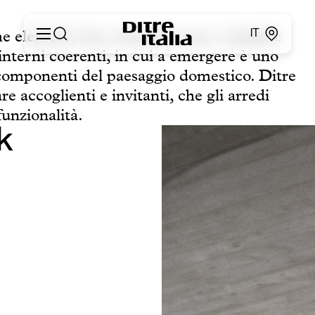
e elementi che contribuiscono a definire
IT
nterni coerenti, in cui a emergere è uno
 i componenti del paesaggio domestico. Ditre
Italiano
Prodotti
re accoglienti e invitanti, che gli arredi
English
Configuratore
Français
unzionalità.
About
Deutsch
k
Cataloghi e Materiali
Español
Ditre for Professionals
Русский
Punti vendita
简体中文
News & Press
Area Riservata
Contatti