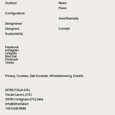
Outdoor
News
Press
Configuratore
Area Riservata
Designwear
Designers
Contatti
Sostenibilità
Facebook
Instagram
Linkedin
WeChat
Pinterest
Vimeo
Privacy
,
Cookies
,
Dati Societari
,
Whistleblowing
,
Credits
DITRE ITALIA S.R.L
Via del Lavoro, 21 Z.I.
31016 Cordignano (TV), Italia
info@ditreitalia.it
+39 0438 9999