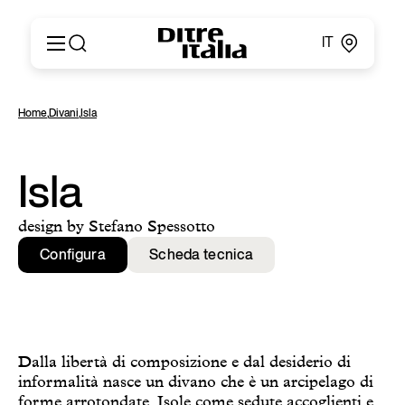
IT
Italiano
Prodotti
Home
,
Divani
,
Isla
English
Configuratore
Français
About
Deutsch
Cataloghi e Materiali
Isla
Español
Ditre for Professionals
Русский
Punti vendita
design by Stefano Spessotto
简体中文
News & Press
Configura
Scheda tecnica
Area Riservata
Contatti
Dalla libertà di composizione e dal desiderio di
informalità nasce un divano che è un arcipelago di
forme arrotondate. Isole come sedute accoglienti e