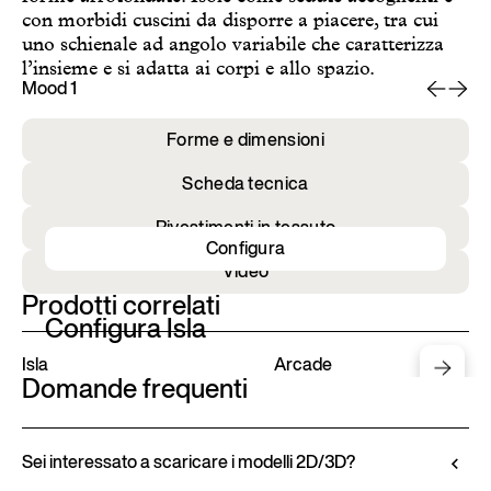
con morbidi cuscini da disporre a piacere, tra cui
uno schienale ad angolo variabile che caratterizza
l’insieme e si adatta ai corpi e allo spazio.
Mood 1
Mo
Forme e dimensioni
Scheda tecnica
Rivestimenti in tessuto
Configura
Video
Prodotti correlati
Configura Isla
Isla
Arcade
Domande frequenti
Sei interessato a scaricare i modelli 2D/3D?