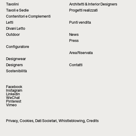
Tavolini
Architetti & Interior Designers
Tavoli e Sedie
Progetti realizzati
Contenitori e Complementi
Letti
Punti vendita
Divani Letto
Outdoor
News
Press
Configuratore
Area Riservata
Designwear
Designers
Contatti
Sostenibilità
Facebook
Instagram
Linkedin
WeChat
Pinterest
Vimeo
Privacy
,
Cookies
,
Dati Societari
,
Whistleblowing
,
Credits