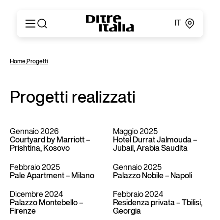
IT
Italiano
Prodotti
Home
,
Progetti
English
Configuratore
Français
About
Deutsch
Progetti realizzati
Cataloghi e Materiali
Español
Ditre for Professionals
Русский
Punti vendita
简体中文
News & Press
Gennaio 2026
Maggio 2025
Courtyard by Marriott –
Hotel Durrat Jalmouda –
Area Riservata
Prishtina, Kosovo
Jubail, Arabia Saudita
Contatti
Febbraio 2025
Gennaio 2025
Pale Apartment – Milano
Palazzo Nobile – Napoli
Dicembre 2024
Febbraio 2024
Palazzo Montebello –
Residenza privata – Tbilisi,
Firenze
Georgia