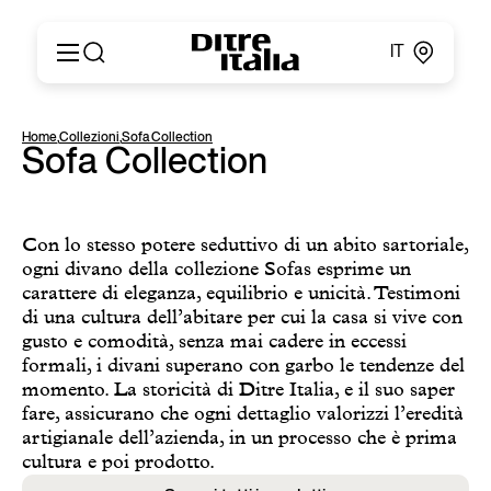
IT
Italiano
Prodotti
Home
,
Collezioni
,
Sofa Collection
English
Sofa Collection
Configuratore
Français
About
Deutsch
Cataloghi e Materiali
Español
Ditre for Professionals
Con lo stesso potere seduttivo di un abito sartoriale,
Русский
ogni divano della collezione Sofas esprime un
Punti vendita
简体中文
carattere di eleganza, equilibrio e unicità. Testimoni
News & Press
di una cultura dell’abitare per cui la casa si vive con
Area Riservata
gusto e comodità, senza mai cadere in eccessi
Contatti
formali, i divani superano con garbo le tendenze del
momento. La storicità di Ditre Italia, e il suo saper
fare, assicurano che ogni dettaglio valorizzi l’eredità
artigianale dell’azienda, in un processo che è prima
cultura e poi prodotto.