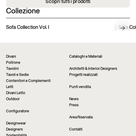
Scopri tutti i prodotti
Collezione
Sofa Collection Vol. I
Sofa Coll
Divani
Cataloghi e Materiali
Poltrone
Tavolini
Architetti & Interior Designers
Tavoli e Sedie
Progetti realizzati
Contenitori e Complementi
Letti
Punti vendita
Divani Letto
Outdoor
News
Press
Configuratore
Area Riservata
Designwear
Designers
Contatti
Sostenibilità