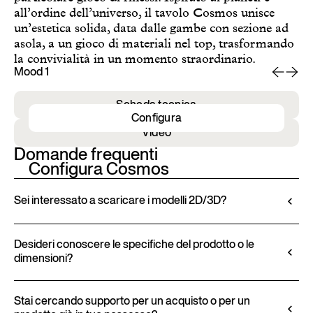
all’ordine dell’universo, il tavolo Cosmos unisce
un’estetica solida, data dalle gambe con sezione ad
asola, a un gioco di materiali nel top, trasformando
la convivialità in un momento straordinario.
Mood 1
Mo
Scheda tecnica
Configura
Video
Domande frequenti
Configura Cosmos
Sei interessato a scaricare i modelli 2D/3D?
Ditre Italia consente di configurare e personalizzare
i propri prodotti tramite il Configuratore 3D.
Desideri conoscere le specifiche del prodotto o le
dimensioni?
Questo strumento permette non solo di visualizzare
il prodotto con le finiture e i rivestimenti selezionati,
Tutte le informazioni tecniche, comprese le
ma anche di scaricare i modelli 2D e 3D, ove
caratteristiche dei materiali, le finiture e le
Stai cercando supporto per un acquisto o per un
disponibili, per un facile inserimento nel progetto.