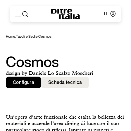
IT
Italiano
Prodotti
Home
,
Tavoli e Sedie
,
Cosmos
English
Configuratore
Français
About
Deutsch
Cataloghi e Materiali
Cosmos
Español
Ditre for Professionals
Русский
Punti vendita
design by Daniele Lo Scalzo Moscheri
简体中文
News & Press
Configura
Scheda tecnica
Area Riservata
Contatti
Un’opera d’arte funzionale che esalta la bellezza dei
materiali e accende l’area dining di luce con il suo
particolare gioco di riflessi. Ispirato ai pianeti e