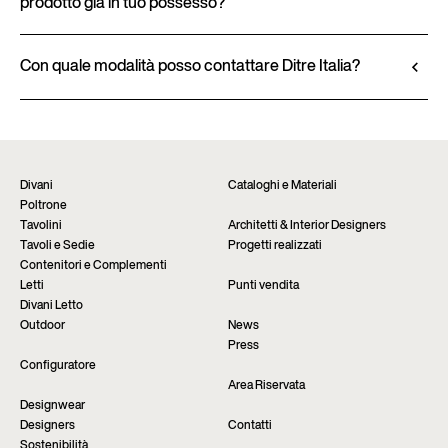
prodotto già in tuo possesso?
imbottiture, sono disponibili nella scheda tecnica del
Scopri il configuratore
prodotto.
I prodotti Ditre Italia sono acquistabili
Visualizza la scheda tecnica
esclusivamente presso i rivenditori autorizzati, che
Con quale modalità posso contattare Ditre Italia?
offrono una consulenza personalizzata e
Compila il form per richiedere maggiori
un’assistenza immediata. Trova lo store più vicino
informazioni su questo prodotto. Saremo lieti di
tramite la pagina “Punti vendita” del sito.
fornirti un riscontro nel più breve tempo possibile.
Trova il rivenditore
Richiedi informazioni
Divani
Cataloghi e Materiali
Poltrone
Tavolini
Architetti & Interior Designers
Tavoli e Sedie
Progetti realizzati
Contenitori e Complementi
Letti
Punti vendita
Divani Letto
Outdoor
News
Press
Configuratore
Area Riservata
Designwear
Designers
Contatti
Sostenibilità