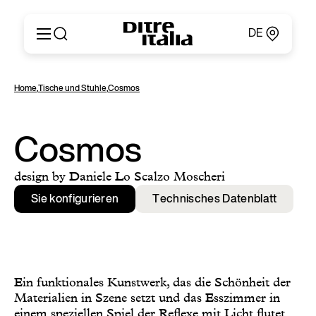
DE
Italiano
Produkte
Home
,
Tische und Stuhle
,
Cosmos
English
Konfigurator
Français
Um
Deutsch
Kataloge und Materialien
Cosmos
Español
Ditre Italia für Fachleute
Русский
Verkaufsstellen
design by Daniele Lo Scalzo Moscheri
简体中文
Nachrichten & Presse
Sie konfigurieren
Technisches Datenblatt
Geschützer Bereich
Kontakte
Ein funktionales Kunstwerk, das die Schönheit der
Materialien in Szene setzt und das Esszimmer in
einem speziellen Spiel der Reflexe mit Licht flutet.