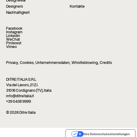
Designwear
Designers
Kontakte
Nachhaltigkeit
Facebook
Instagram
Linkedin
WeChat
Pinterest
Vimeo
Privacy
,
Cookies
,
Unternehmensdaten
,
Whistleblowing
,
Credits
DITRE ITALIA S.R.L
Via del Lavoro, 21 Z.I.
31016 Cordignano (TV), Italia
info@ditreitalia.it
+39 0438 9999
© 2026 Ditre Italia
Ihre Datenschutzeinstellungen