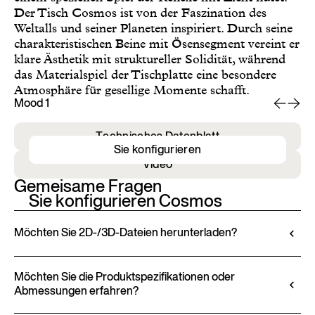
Der Tisch Cosmos ist von der Faszination des
Weltalls und seiner Planeten inspiriert. Durch seine
charakteristischen Beine mit Ösensegment vereint er
klare Ästhetik mit struktureller Solidität, während
das Materialspiel der Tischplatte eine besondere
Atmosphäre für gesellige Momente schafft.
Mood 1
Mo
Technisches Datenblatt
Sie konfigurieren
Video
Gemeisame Fragen
Sie konfigurieren Cosmos
Möchten Sie 2D-/3D-Dateien herunterladen?
Ditre Italia ermöglicht Ihnen die Konfiguration und
Anpassung seiner Produkte über den 3D-
Möchten Sie die Produktspezifikationen oder
Abmessungen erfahren?
Konfigurator. Dieses Tool erlaubt es Ihnen, das
Produkt mit den ausgewählten Ausführungen und