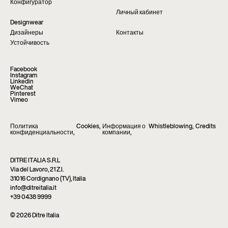
Конфигуратор
Личный кабинет
Designwear
Дизайнеры
Контакты
Устойчивость
Facebook
Instagram
Linkedin
WeChat
Pinterest
Vimeo
Политика
Cookies
,
Информация о
Whistleblowing
,
Credits
конфиденциальности
,
компании
,
DITRE ITALIA S.R.L
Via del Lavoro, 21 Z.I.
31016 Cordignano (TV), Italia
info@ditreitalia.it
+39 0438 9999
© 2026 Ditre Italia