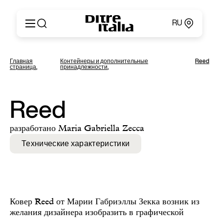
RU
Italiano
Продукция
Главная
Контейнеры и дополнительные
Reed
English
страница
,
принадлежности
,
Конфигуратор
Français
О компании
Deutsch
Каталоги и материалы
Español
Reed
Ditre for Professionals
Русский
Точки продаж
简体中文
разработано Maria Gabriella Zecca
Новости и пресса
Личный кабинет
Технические характеристики
Контакты
Ковер Reed от Марии Габриэллы Зекка возник из
желания дизайнера изобразить в графической