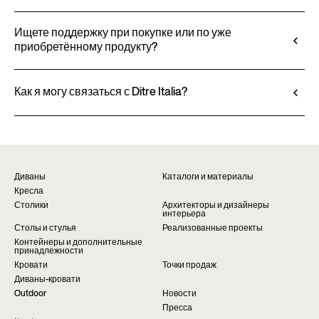
Вся техническая информация, включая свойства
материалов, отделку и обивку, доступна в
Ищете поддержку при покупке или по уже
приобретённому продукту?
техническом паспорте продукта.
Посмотреть технический паспорт
Продукция Ditre Italia продаётся исключительно
через авторизованных дилеров, которые
Как я могу связаться с Ditre Italia?
предоставляют персонализированные консультации
Заполните форму, чтобы запросить
и оперативную поддержку. Найдите ближайший
дополнительную информацию о данном продукте.
магазин на странице «Точки продаж» на сайте.
Мы с радостью ответим вам в кратчайшие сроки.
Найти дилера
Запросить информацию
Диваны
Каталоги и материалы
Кресла
Столики
Архитекторы и дизайнеры
интерьера
Столы и стулья
Реализованные проекты
Контейнеры и дополнительные
принадлежности
Кровати
Точки продаж
Диваны-кровати
Outdoor
Новости
Пресса