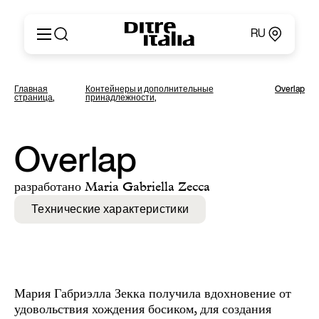
RU
Italiano
Продукция
Главная
Контейнеры и дополнительные
Overlap
English
страница
,
принадлежности
,
Конфигуратор
Français
О компании
Deutsch
Каталоги и материалы
Español
Overlap
Ditre for Professionals
Русский
Точки продаж
简体中文
разработано Maria Gabriella Zecca
Новости и пресса
Личный кабинет
Технические характеристики
Контакты
Мария Габриэлла Зекка получила вдохновение от
удовольствия хождения босиком, для создания