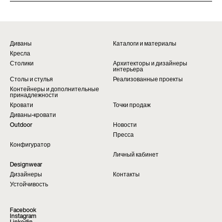
Заполните форму, чтобы запросить
и оперативную поддержку. Найдите ближайший
дополнительную информацию о данном продукте.
магазин на странице «Точки продаж» на сайте.
Мы с радостью ответим вам в кратчайшие сроки.
Найти дилера
Запросить информацию
Диваны
Каталоги и материалы
Кресла
Столики
Архитекторы и дизайнеры
интерьера
Столы и стулья
Реализованные проекты
Контейнеры и дополнительные
принадлежности
Кровати
Точки продаж
Диваны-кровати
Outdoor
Новости
Пресса
Конфигуратор
Личный кабинет
Designwear
Дизайнеры
Контакты
Устойчивость
Facebook
Instagram