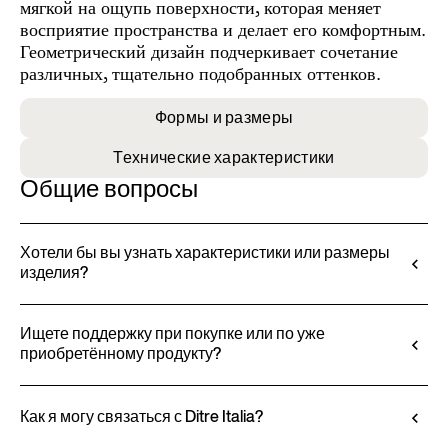
мягкой на ощупь поверхности, которая меняет
восприятие пространства и делает его комфортным.
Геометрический дизайн подчеркивает сочетание
различных, тщательно подобранных оттенков.
Формы и размеры
Технические характеристики
Общие вопросы
Хотели бы вы узнать характеристики или размеры
изделия?
Вся техническая информация, включая свойства
материалов, отделку и обивку, доступна в
Ищете поддержку при покупке или по уже
приобретённому продукту?
техническом паспорте продукта.
Посмотреть технический паспорт
Продукция Ditre Italia продаётся исключительно
через авторизованных дилеров, которые
Как я могу связаться с Ditre Italia?
предоставляют персонализированные консультации