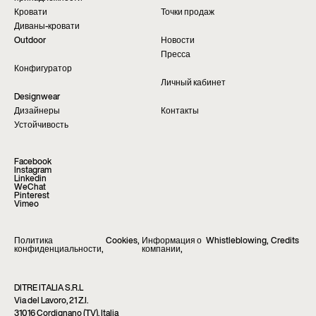
Кровати
Точки продаж
Диваны-кровати
Outdoor
Новости
Пресса
Конфигуратор
Личный кабинет
Designwear
Дизайнеры
Контакты
Устойчивость
Facebook
Instagram
Linkedin
WeChat
Pinterest
Vimeo
Политика
Cookies
,
Информация о
Whistleblowing
,
Credits
конфиденциальности
,
компании
,
DITRE ITALIA S.R.L
Via del Lavoro, 21 Z.I.
31016 Cordignano (TV), Italia