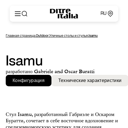
RU
Italiano
Продукция
Главная страница
,
Outdoor
,
Уличные столы и стулья
,
Isamu
English
Конфигуратор
Français
О компании
Deutsch
Каталоги и материалы
Isamu
Español
Ditre for Professionals
Русский
Точки продаж
разработано Gabriele and Oscar Buratti
简体中文
Новости и пресса
Конфигурация
Технические характеристики
Личный кабинет
Контакты
Стул Isamu, разработанный Габриэле и Оскаром
Буратти, сочетает в себе восточное вдохновение и
средиземноморскую эстетику для создания