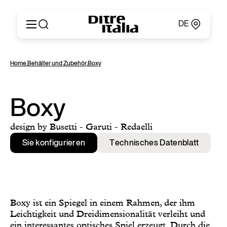
DE
Italiano
Produkte
Home
,
Behälter und Zubehör
,
Boxy
English
Konfigurator
Français
Um
Deutsch
Kataloge und Materialien
Boxy
Español
Ditre Italia für Fachleute
Русский
Verkaufsstellen
design by Busetti - Garuti - Redaelli
简体中文
Nachrichten & Presse
Sie konfigurieren
Technisches Datenblatt
Geschützer Bereich
Kontakte
Boxy ist ein Spiegel in einem Rahmen, der ihm
Leichtigkeit und Dreidimensionalität verleiht und
ein interessantes optisches Spiel erzeugt. Durch die