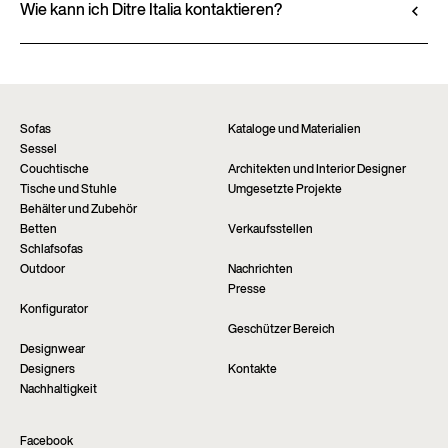
über autorisierte Händler erhältlich, die persönliche
Wie kann ich Ditre Italia kontaktieren?
Beratung und sofortige Unterstützung bieten.
Füllen Sie das Formular aus, um weitere
Finden Sie das nächstgelegene Geschäft über die
Informationen zu diesem Produkt anzufordern. Wir
Seite “Verkaufsstellen” auf der Website.
werden Ihnen so schnell wie möglich antworten.
Händler finden
Informationen anfordern
Sofas
Kataloge und Materialien
Sessel
Couchtische
Architekten und Interior Designer
Tische und Stuhle
Umgesetzte Projekte
Behälter und Zubehör
Betten
Verkaufsstellen
Schlafsofas
Outdoor
Nachrichten
Presse
Konfigurator
Geschützer Bereich
Designwear
Designers
Kontakte
Nachhaltigkeit
Facebook