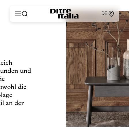
DE
Italiano
Produkte
English
Konfigurator
Français
Um
Deutsch
Kataloge und Materialien
Español
eich
Ditre Italia für Fachleute
Русский
 runden und
Verkaufsstellen
简体中文
Nachrichten & Presse
ie
Geschützer Bereich
Sowohl die
Kontakte
blage
il an der