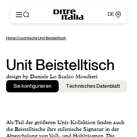
DE
Italiano
Produkte
Home
,
Couchtische
,
Unit Beistelltisch
English
Konfigurator
Français
Um
Deutsch
Kataloge und Materialien
Unit Beistelltisch
Español
Ditre Italia für Fachleute
Русский
Verkaufsstellen
design by Daniele Lo Scalzo Moscheri
简体中文
Nachrichten & Presse
Sie konfigurieren
Technisches Datenblatt
Geschützer Bereich
Kontakte
Als Teil der größeren Unit-Kollektion finden auch
die Beistelltische ihre stilistische Signatur in der
Abwechslung von Voll- und Hohlräumen. Die