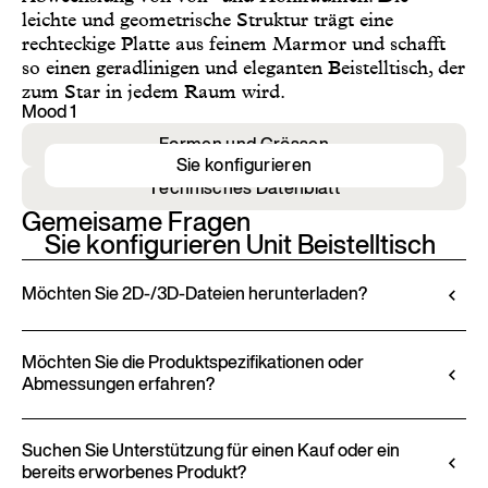
leichte und geometrische Struktur trägt eine
rechteckige Platte aus feinem Marmor und schafft
so einen geradlinigen und eleganten Beistelltisch, der
zum Star in jedem Raum wird.
Mood 1
Formen und Grössen
Sie konfigurieren
Technisches Datenblatt
Gemeisame Fragen
Sie konfigurieren Unit Beistelltisch
Möchten Sie 2D-/3D-Dateien herunterladen?
Ditre Italia ermöglicht Ihnen die Konfiguration und
Anpassung seiner Produkte über den 3D-
Möchten Sie die Produktspezifikationen oder
Abmessungen erfahren?
Konfigurator. Dieses Tool erlaubt es Ihnen, das
Produkt mit den ausgewählten Ausführungen und
Alle technischen Informationen, einschließlich
Bezügen zu visualisieren und – sofern verfügbar –
Materialeigenschaften, Ausführungen und
Suchen Sie Unterstützung für einen Kauf oder ein
2D- und 3D-Dateien für eine nahtlose Integration
bereits erworbenes Produkt?
Polsterungen, finden Sie im Produktdatenblatt.
in Ihr Projekt herunterzuladen.