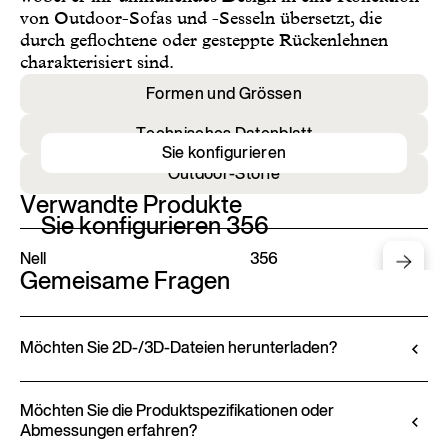
von Outdoor-Sofas und -Sesseln übersetzt, die
durch geflochtene oder gesteppte Rückenlehnen
charakterisiert sind.
Formen und Grössen
Technisches Datenblatt
Sie konfigurieren
Outdoor-Stoffe
Verwandte Produkte
Sie konfigurieren 356
Nell
356
Gemeisame Fragen
Möchten Sie 2D-/3D-Dateien herunterladen?
Ditre Italia ermöglicht Ihnen die Konfiguration und
Anpassung seiner Produkte über den 3D-
Möchten Sie die Produktspezifikationen oder
Abmessungen erfahren?
Konfigurator. Dieses Tool erlaubt es Ihnen, das