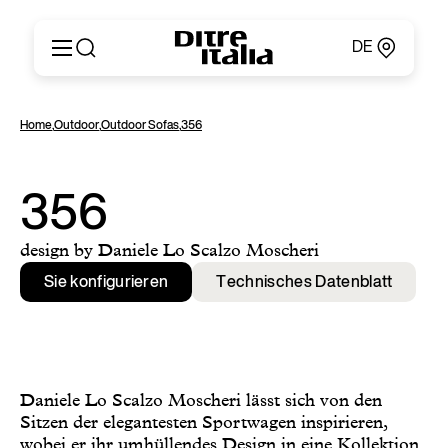
DE
Italiano
Produkte
Home
,
Outdoor
,
Outdoor Sofas
,
356
English
Konfigurator
Français
Um
Deutsch
Kataloge und Materialien
356
Español
Ditre Italia für Fachleute
Русский
Verkaufsstellen
design by Daniele Lo Scalzo Moscheri
简体中文
Nachrichten & Presse
Sie konfigurieren
Technisches Datenblatt
Geschützer Bereich
Kontakte
Daniele Lo Scalzo Moscheri lässt sich von den
Sitzen der elegantesten Sportwagen inspirieren,
wobei er ihr umhüllendes Design in eine Kollektion