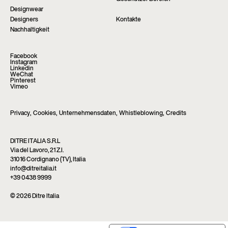
Designwear
Designers
Kontakte
Nachhaltigkeit
Facebook
Instagram
Linkedin
WeChat
Pinterest
Vimeo
Privacy
,
Cookies
,
Unternehmensdaten
,
Whistleblowing
,
Credits
DITRE ITALIA S.R.L
Via del Lavoro, 21 Z.I.
31016 Cordignano (TV), Italia
info@ditreitalia.it
+39 0438 9999
© 2026 Ditre Italia