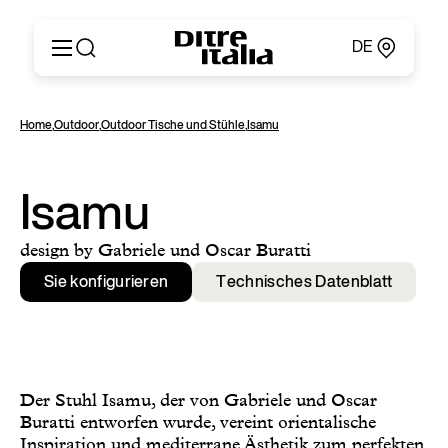
DE
Italiano
Produkte
Home
,
Outdoor
,
Outdoor Tische und Stühle
,
Isamu
English
Konfigurator
Français
Um
Deutsch
Kataloge und Materialien
Isamu
Español
Ditre Italia für Fachleute
Русский
Verkaufsstellen
design by Gabriele und Oscar Buratti
简体中文
Nachrichten & Presse
Sie konfigurieren
Technisches Datenblatt
Geschützer Bereich
Kontakte
Der Stuhl Isamu, der von Gabriele und Oscar
Buratti entworfen wurde, vereint orientalische
Inspiration und mediterrane Ästhetik zum perfekten