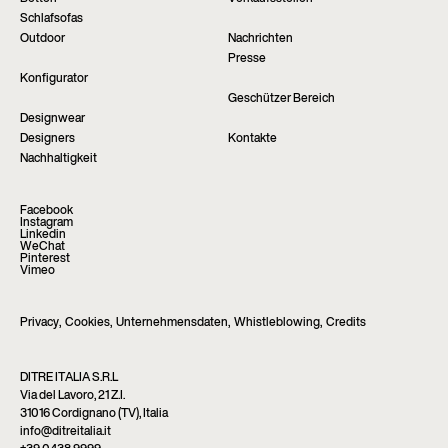
Schlafsofas
Outdoor
Nachrichten
Presse
Konfigurator
Geschützer Bereich
Designwear
Designers
Kontakte
Nachhaltigkeit
Facebook
Instagram
Linkedin
WeChat
Pinterest
Vimeo
Privacy
,
Cookies
,
Unternehmensdaten
,
Whistleblowing
,
Credits
DITRE ITALIA S.R.L
Via del Lavoro, 21 Z.I.
31016 Cordignano (TV), Italia
info@ditreitalia.it