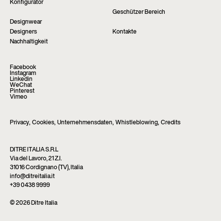
Konfigurator
Geschützer Bereich
Designwear
Designers
Kontakte
Nachhaltigkeit
Facebook
Instagram
Linkedin
WeChat
Pinterest
Vimeo
Privacy
,
Cookies
,
Unternehmensdaten
,
Whistleblowing
,
Credits
DITRE ITALIA S.R.L
Via del Lavoro, 21 Z.I.
31016 Cordignano (TV), Italia
info@ditreitalia.it
+39 0438 9999
© 2026 Ditre Italia