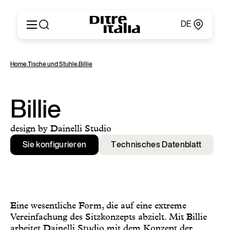
DE
Italiano
Produkte
Home
,
Tische und Stuhle
,
Billie
English
Konfigurator
Français
Um
Deutsch
Kataloge und Materialien
Billie
Español
Ditre Italia für Fachleute
Русский
Verkaufsstellen
design by Dainelli Studio
简体中文
Nachrichten & Presse
Sie konfigurieren
Technisches Datenblatt
Geschützer Bereich
Kontakte
Eine wesentliche Form, die auf eine extreme
Vereinfachung des Sitzkonzepts abzielt. Mit Billie
arbeitet Dainelli Studio mit dem Konzept der