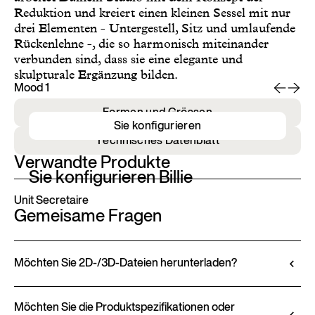
Reduktion und kreiert einen kleinen Sessel mit nur
drei Elementen - Untergestell, Sitz und umlaufende
Rückenlehne -, die so harmonisch miteinander
verbunden sind, dass sie eine elegante und
skulpturale Ergänzung bilden.
Mood 1
Mo
Formen und Grössen
Sie konfigurieren
Technisches Datenblatt
Verwandte Produkte
Sie konfigurieren Billie
Unit Secretaire
Gemeisame Fragen
Möchten Sie 2D-/3D-Dateien herunterladen?
Ditre Italia ermöglicht Ihnen die Konfiguration und
Anpassung seiner Produkte über den 3D-
Möchten Sie die Produktspezifikationen oder