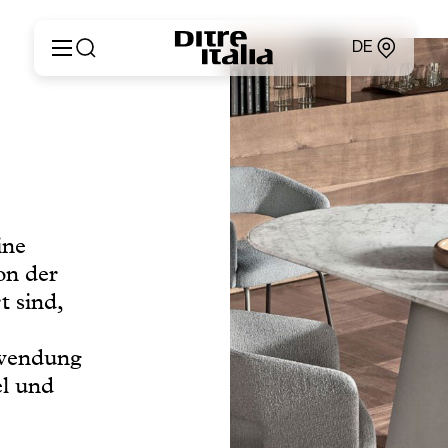
DE
Italiano
Produkte
English
Konfigurator
Français
Um
Deutsch
Kataloge und Materialien
Español
Ditre Italia für Fachleute
Русский
ine
Verkaufsstellen
简体中文
Nachrichten & Presse
on der
Geschützer Bereich
t sind,
Kontakte
rwendung
el und