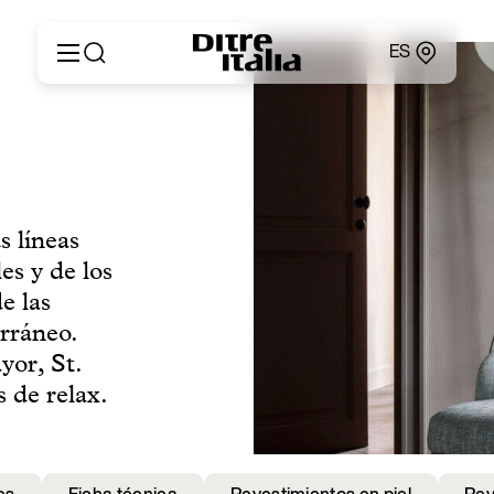
ES
Italiano
Productos
English
Configurador
Français
Acerca de
Deutsch
Catálogos y Materiales
Español
s líneas
Ditre for Professionals
Русский
es y de los
Puntos de Venta
简体中文
News & Press
e las
Área Reservada
rráneo.
Contactos
or, St.
s de relax.