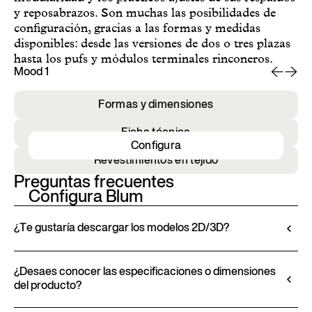
y reposabrazos. Son muchas las posibilidades de
configuración, gracias a las formas y medidas
disponibles: desde las versiones de dos o tres plazas
hasta los pufs y módulos terminales rinconeros.
Mood 1
Mo
Formas y dimensiones
Ficha técnica
Configura
Revestimientos en tejido
Preguntas frecuentes
Configura Blum
¿Te gustaría descargar los modelos 2D/3D?
Ditre Italia te permite configurar y personalizar sus
productos a través del Configurador 3D. Esta
¿Desaes conocer las especificaciones o dimensiones
del producto?
herramienta te permite visualizar el producto con
los acabados y tapizados seleccionados y, cuando