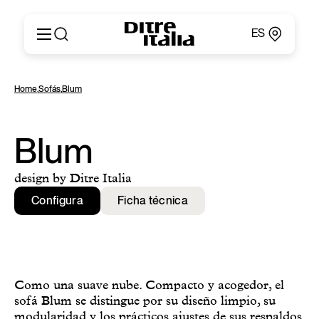
ES
Italiano
Productos
Home
,
Sofás
,
Blum
English
Configurador
Français
Acerca de
Deutsch
Catálogos y Materiales
Blum
Español
Ditre for Professionals
Русский
Puntos de Venta
design by Ditre Italia
简体中文
News & Press
Configura
Ficha técnica
Área Reservada
Contactos
Como una suave nube. Compacto y acogedor, el
sofá Blum se distingue por su diseño limpio, su
modularidad y los prácticos ajustes de sus respaldos