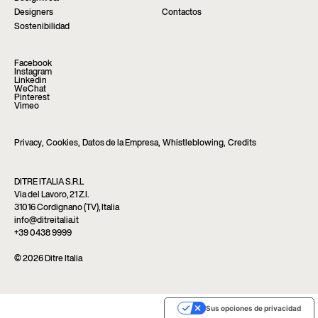
Designers
Contactos
Sostenibilidad
Facebook
Instagram
Linkedin
WeChat
Pinterest
Vimeo
Privacy
,
Cookies
,
Datos de la Empresa
,
Whistleblowing
,
Credits
DITRE ITALIA S.R.L
Via del Lavoro, 21 Z.I.
31016 Cordignano (TV), Italia
info@ditreitalia.it
+39 0438 9999
© 2026 Ditre Italia
Sus opciones de privacidad