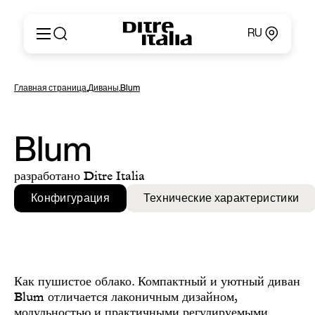
RU
Italiano
Продукция
Главная страница
,
Диваны
,
Blum
English
Конфигуратор
Français
О компании
Deutsch
Каталоги и материалы
Blum
Español
Ditre for Professionals
Русский
Точки продаж
разработано Ditre Italia
简体中文
Новости и пресса
Конфигурация
Технические характеристики
Личный кабинет
Контакты
Как пушистое облако. Компактный и уютный диван
Blum отличается лаконичным дизайном,
модульностью и практичными регулируемыми