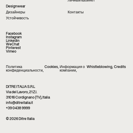
Личный кабинет
Designwear
Дизайнеры
Контакты
Устойчивость
Facebook
Instagram
Linkedin
WeChat
Pinterest
Vimeo
Политика
Cookies
,
Информация о
Whistleblowing
,
Credits
конфиденциальности
,
компании
,
DITRE ITALIA S.R.L
Via del Lavoro, 21 Z.I.
31016 Cordignano (TV), Italia
info@ditreitalia.it
+39 0438 9999
© 2026 Ditre Italia