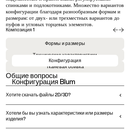
спинками и подлокотниками. Множество вариантов
конфигурации благодаря разнообразным формам и
размерам: от двух- или трехместных вариантов до
пуфов и угловых торцевых элементов.
Композиция 1
Ко
Формы и размеры
Технические характеристики
Конфигурация
Тканевая обивка
Общие вопросы
Конфигурация Blum
Хотите скачать файлы 2D/3D?
Ditre Italia позволяет настраивать и
персонализировать свои изделия с помощью 3D-
Хотели бы вы узнать характеристики или размеры
изделия?
конфигуратора. Этот инструмент позволяет
визуализировать продукт с выбранной отделкой и