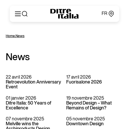
FR
Italiano
Produits
Home
,
News
English
Configurateur
Français
Concernant
Deutsch
News
Catalogues et Matériaux
Español
Ditre for Professionals
Русский
Points de Vente
简体中文
News & Press
22 avril 2026
17 avril 2026
Retroevolution Anniversary
Fuorisalone 2026
Zone Réservée
Event
Contacts
01 janvier 2026
19 novembre 2025
Ditre Italia: 50 Years of
Beyond Design – What
Excellence
Remains of Design?
07 novembre 2025
05 novembre 2025
Melville wins the
Downtown Design