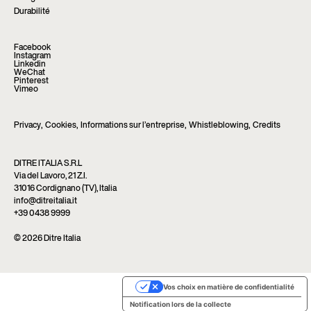
Durabilité
Facebook
Instagram
Linkedin
WeChat
Pinterest
Vimeo
Privacy
,
Cookies
,
Informations sur l’entreprise
,
Whistleblowing
,
Credits
DITRE ITALIA S.R.L
Via del Lavoro, 21 Z.I.
31016 Cordignano (TV), Italia
info@ditreitalia.it
+39 0438 9999
© 2026 Ditre Italia
Vos choix en matière de confidentialité
Notification lors de la collecte