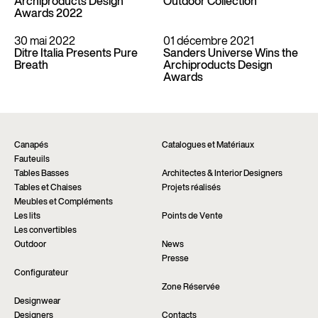
Archiproducts Design
Outdoor Collection
Awards 2022
30 mai 2022
01 décembre 2021
Ditre Italia Presents Pure
Sanders Universe Wins the
Breath
Archiproducts Design
Awards
Canapés
Catalogues et Matériaux
Fauteuils
Tables Basses
Architectes & Interior Designers
Tables et Chaises
Projets réalisés
Meubles et Compléments
Les lits
Points de Vente
Les convertibles
Outdoor
News
Presse
Configurateur
Zone Réservée
Designwear
Designers
Contacts