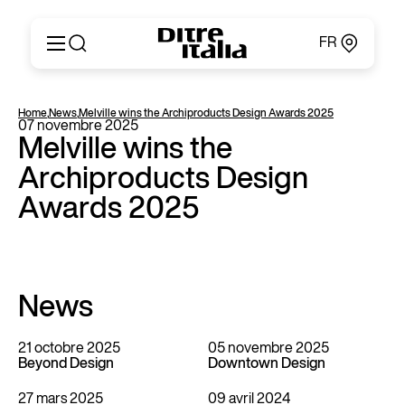
FR
Italiano
Produits
Home
,
News
,
Melville wins the Archiproducts Design Awards 2025
English
07 novembre 2025
Configurateur
Français
Melville wins the
Concernant
Deutsch
Archiproducts Design
Catalogues et Matériaux
Español
Ditre for Professionals
Awards 2025
Русский
Points de Vente
简体中文
News & Press
Zone Réservée
Contacts
News
21 octobre 2025
05 novembre 2025
Beyond Design
Downtown Design
27 mars 2025
09 avril 2024