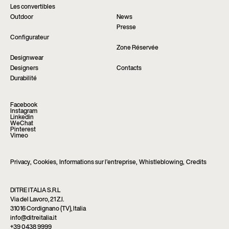
Les convertibles
Outdoor
News
Presse
Configurateur
Zone Réservée
Designwear
Designers
Contacts
Durabilité
Facebook
Instagram
Linkedin
WeChat
Pinterest
Vimeo
Privacy
,
Cookies
,
Informations sur l’entreprise
,
Whistleblowing
,
Credits
DITRE ITALIA S.R.L
Via del Lavoro, 21 Z.I.
31016 Cordignano (TV), Italia
info@ditreitalia.it
+39 0438 9999