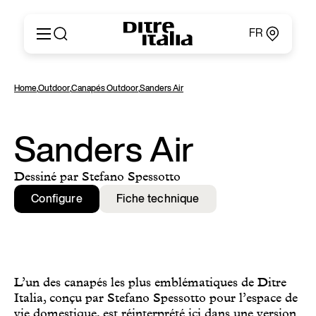
FR
Italiano
Produits
Home
,
Outdoor
,
Canapés Outdoor
,
Sanders Air
English
Configurateur
Français
Concernant
Deutsch
Catalogues et Matériaux
Sanders Air
Español
Ditre for Professionals
Русский
Points de Vente
Dessiné par Stefano Spessotto
简体中文
News & Press
Configure
Fiche technique
Zone Réservée
Contacts
L’un des canapés les plus emblématiques de Ditre
Italia, conçu par Stefano Spessotto pour l’espace de
vie domestique, est réinterprété ici dans une version