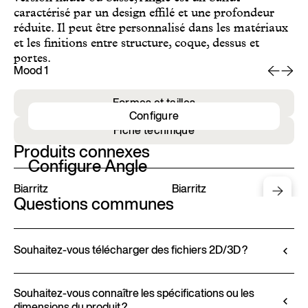
caractérisé par un design effilé et une profondeur
réduite. Il peut être personnalisé dans les matériaux
et les finitions entre structure, coque, dessus et
portes.
Mood 1
Mo
Formes et tailles
Configure
Fiche technique
Produits connexes
Configure Angle
Biarritz
Biarritz
Questions communes
Souhaitez-vous télécharger des fichiers 2D/3D ?
Ditre Italia vous permet de configurer et de
personnaliser ses produits via le Configurateur 3D.
Souhaitez-vous connaître les spécifications ou les
dimensions du produit ?