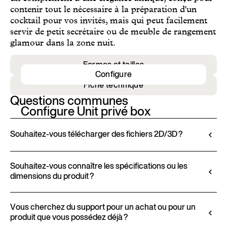
contenir tout le nécessaire à la préparation d'un
cocktail pour vos invités, mais qui peut facilement
servir de petit secrétaire ou de meuble de rangement
glamour dans la zone nuit.
Formes et tailles
Configure
Fiche technique
Questions communes
Configure Unit privé box
Souhaitez-vous télécharger des fichiers 2D/3D ?
Ditre Italia vous permet de configurer et de
personnaliser ses produits via le Configurateur 3D.
Souhaitez-vous connaître les spécifications ou les
dimensions du produit ?
Cet instrument vous permet de visualiser le produit
avec les finitions et revêtements sélectionnés et,
Toutes les informations techniques, y compris les
lorsque disponibles, de télécharger les fichiers 2D et
caractéristiques des matériaux, les finitions et les
Vous cherchez du support pour un achat ou pour un
3D pour une intégration fluide dans votre projet.
produit que vous possédez déjà ?
revêtements, sont disponibles dans la fiche technique