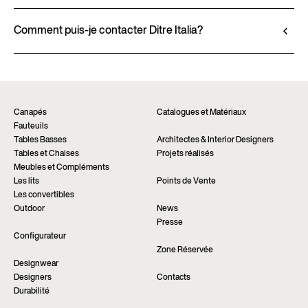
Allez au configurateur
du produit.
Les produits Ditre Italia sont disponibles
Voir la fiche technique
exclusivement auprès des revendeurs agréés, qui
Comment puis-je contacter Ditre Italia?
offrent des conseils personnalisés et une assistance
Remplissez le formulaire pour demander plus
immédiate. Trouvez le magasin le plus proche via la
d’informations sur ce produit. Nous serons heureux
page “Points de vente” du site.
de vous répondre dans les plus brefs délais.
Trouver un revendeur
Demander informations
Canapés
Catalogues et Matériaux
Fauteuils
Tables Basses
Architectes & Interior Designers
Tables et Chaises
Projets réalisés
Meubles et Compléments
Les lits
Points de Vente
Les convertibles
Outdoor
News
Presse
Configurateur
Zone Réservée
Designwear
Designers
Contacts
Durabilité