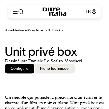
FR
Italiano
Produits
Home
,
Meubles et Compléments
,
Unit privé box
English
Configurateur
Français
Concernant
Deutsch
Catalogues et Matériaux
Unit privé box
Español
Ditre for Professionals
Русский
Points de Vente
Dessiné par Daniele Lo Scalzo Moscheri
简体中文
News & Press
Configure
Fiche technique
Zone Réservée
Contacts
Un meuble qui possède la préciosité d'un écrin et le
charme d'un film en noir et blanc. Unit privé box est
un complément d’une élégance antique, conçu pour