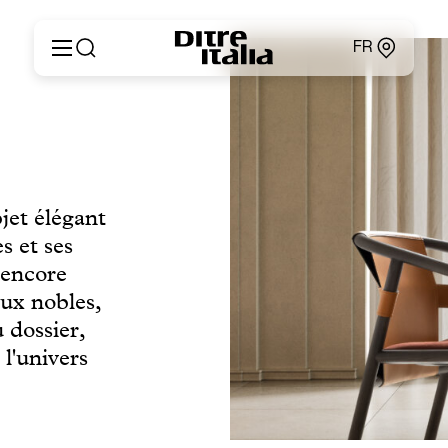
FR
Italiano
Produits
English
Configurateur
Français
Concernant
Deutsch
Catalogues et Matériaux
Español
jet élégant
Ditre for Professionals
Русский
s et ses
Points de Vente
简体中文
News & Press
 encore
Zone Réservée
aux nobles,
Contacts
u dossier,
 l'univers