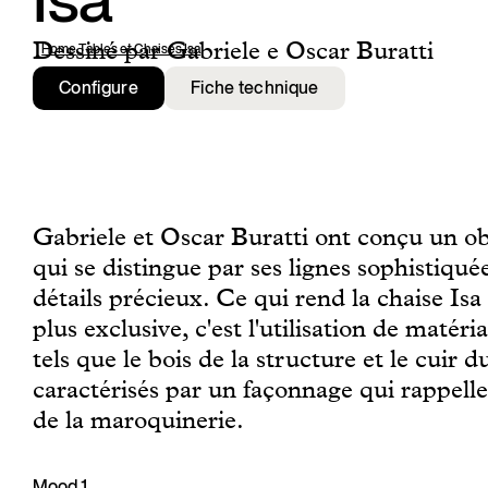
Isa
Dessiné par Gabriele e Oscar Buratti
Home
,
Tables et Chaises
,
Isa
Configure
Fiche technique
Gabriele et Oscar Buratti ont conçu un ob
qui se distingue par ses lignes sophistiquée
détails précieux. Ce qui rend la chaise Isa
plus exclusive, c'est l'utilisation de matéri
tels que le bois de la structure et le cuir d
caractérisés par un façonnage qui rappelle
de la maroquinerie.