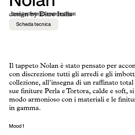
Nolan
design by Ditre Italia
Home
,
Contenitori e Complementi
,
Nolan
Scheda tecnica
Il tappeto Nolan è stato pensato per acc
con discrezione tutti gli arredi e gli imbotti
collezione, all’insegna di un raffinato total
sue finiture Perla e Tortora, calde e soft, s
modo armonioso con i materiali e le finitu
in gamma.
Mood 1