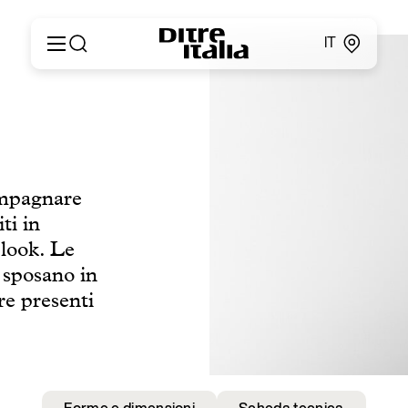
IT
Italiano
Prodotti
English
Configuratore
Français
About
Deutsch
Cataloghi e Materiali
Español
ompagnare
Ditre for Professionals
Русский
ti in
Punti vendita
简体中文
News & Press
 look. Le
Area Riservata
i sposano in
Contatti
re presenti