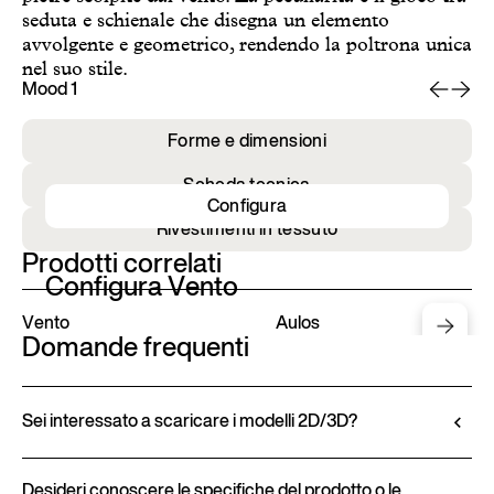
seduta e schienale che disegna un elemento
avvolgente e geometrico, rendendo la poltrona unica
nel suo stile.
Mood 1
Mo
Forme e dimensioni
Scheda tecnica
Configura
Rivestimenti in tessuto
Prodotti correlati
Configura Vento
Vento
Aulos
Domande frequenti
Sei interessato a scaricare i modelli 2D/3D?
Ditre Italia consente di configurare e personalizzare
i propri prodotti tramite il Configuratore 3D.
Desideri conoscere le specifiche del prodotto o le