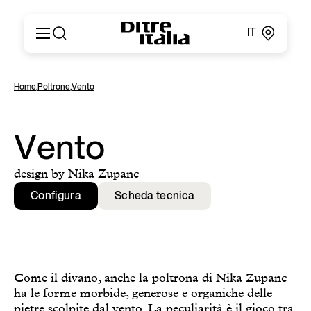
IT
Italiano
Prodotti
Home
,
Poltrone
,
Vento
English
Configuratore
Français
About
Deutsch
Cataloghi e Materiali
Vento
Español
Ditre for Professionals
Русский
Punti vendita
design by Nika Zupanc
简体中文
News & Press
Configura
Scheda tecnica
Area Riservata
Contatti
Come il divano, anche la poltrona di Nika Zupanc
ha le forme morbide, generose e organiche delle
pietre scolpite dal vento. La peculiarità è il gioco tra