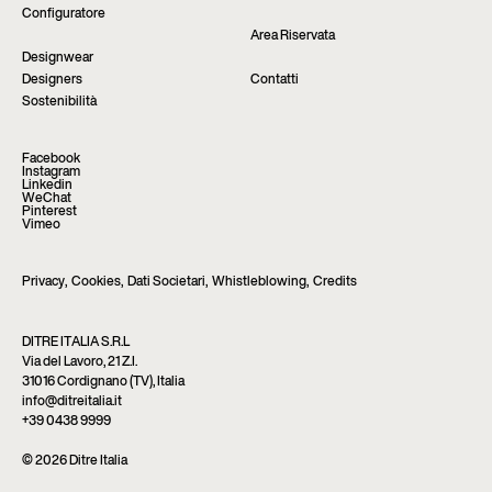
Configuratore
Area Riservata
Designwear
Designers
Contatti
Sostenibilità
Facebook
Instagram
Linkedin
WeChat
Pinterest
Vimeo
Privacy
,
Cookies
,
Dati Societari
,
Whistleblowing
,
Credits
DITRE ITALIA S.R.L
Via del Lavoro, 21 Z.I.
31016 Cordignano (TV), Italia
info@ditreitalia.it
+39 0438 9999
© 2026 Ditre Italia