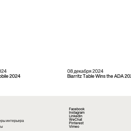
024
08 декабря 2024
obile 2024
Biarritz Table Wins the ADA 2
Facebook
Instagram
Linkedin
WeChat
еры интерьера
Pinterest
ты
Vimeo