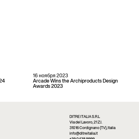
16 ноября 2023
024
Arcade Wins the Archiproducts Design
Awards 2023
DITRE ITALIA S.R.L
Via del Lavoro, 21 Z.I.
31016 Cordignano (TV), Italia
info@ditreitalia.it