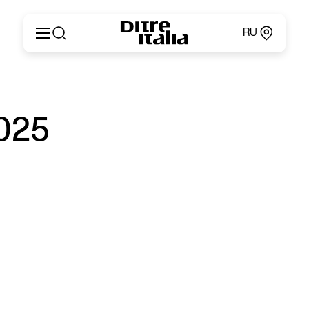
RU
Italiano
Продукция
English
Конфигуратор
Français
О компании
2025
Deutsch
Каталоги и материалы
Español
Ditre for Professionals
Русский
Точки продаж
简体中文
Новости и пресса
Личный кабинет
Контакты