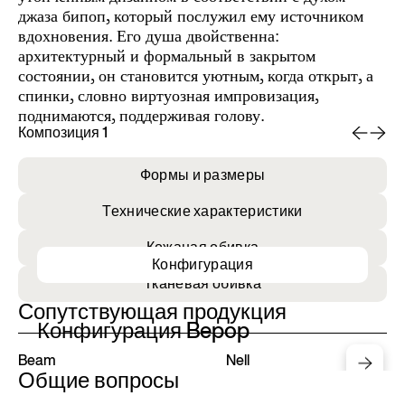
джаза бипоп, который послужил ему источником
вдохновения. Его душа двойственна:
архитектурный и формальный в закрытом
состоянии, он становится уютным, когда открыт, а
спинки, словно виртуозная импровизация,
поднимаются, поддерживая голову.
Композиция 1
Ко
Формы и размеры
Технические характеристики
Кожаная обивка
Конфигурация
Тканевая обивка
Сопутствующая продукция
Конфигурация Bepop
Beam
Nell
Общие вопросы