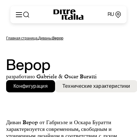
RU
Italiano
Продукция
Главная страница
,
Диваны
,
Bepop
English
Конфигуратор
Français
О компании
Deutsch
Каталоги и материалы
Bepop
Español
Ditre for Professionals
Русский
Точки продаж
разработано Gabriele & Oscar Buratti
简体中文
Новости и пресса
Конфигурация
Технические характеристики
Личный кабинет
Контакты
Диван Bepop от Габриэле и Оскара Буратти
характеризуется современным, свободным и
утонченным дизайном в соответствии с духом