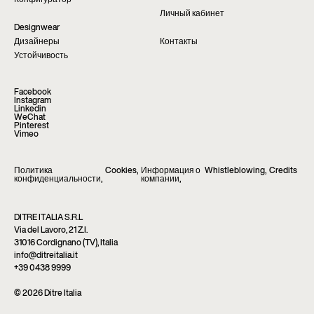
Конфигуратор
Личный кабинет
Designwear
Дизайнеры
Контакты
Устойчивость
Facebook
Instagram
Linkedin
WeChat
Pinterest
Vimeo
Политика
Cookies
,
Информация о
Whistleblowing
,
Credits
конфиденциальности
,
компании
,
DITRE ITALIA S.R.L
Via del Lavoro, 21 Z.I.
31016 Cordignano (TV), Italia
info@ditreitalia.it
+39 0438 9999
© 2026 Ditre Italia