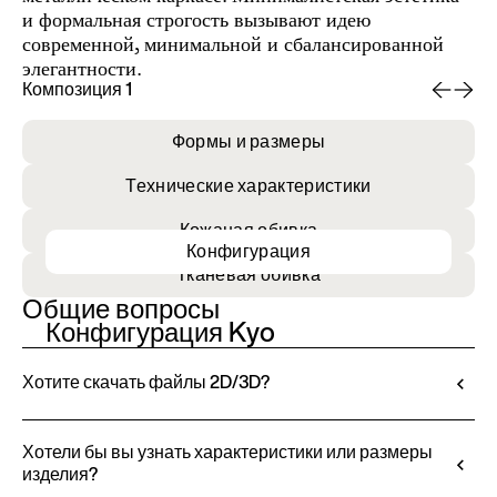
и формальная строгость вызывают идею
современной, минимальной и сбалансированной
элегантности.
Композиция 1
Ко
Формы и размеры
Технические характеристики
Кожаная обивка
Конфигурация
Тканевая обивка
Общие вопросы
Конфигурация Kyo
Хотите скачать файлы 2D/3D?
Ditre Italia позволяет настраивать и
персонализировать свои изделия с помощью 3D-
Хотели бы вы узнать характеристики или размеры
изделия?
конфигуратора. Этот инструмент позволяет