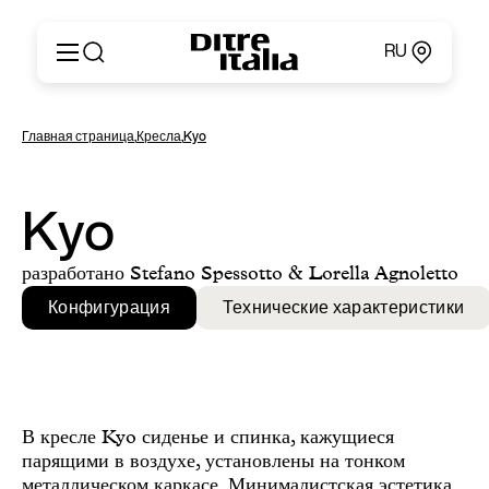
RU
Italiano
Продукция
Главная страница
,
Кресла
,
Kyo
English
Конфигуратор
Français
О компании
Deutsch
Каталоги и материалы
Kyo
Español
Ditre for Professionals
Русский
Точки продаж
разработано Stefano Spessotto & Lorella Agnoletto
简体中文
Новости и пресса
Конфигурация
Технические характеристики
Личный кабинет
Контакты
В кресле Kyo сиденье и спинка, кажущиеся
парящими в воздухе, установлены на тонком
металлическом каркасе. Минималистская эстетика