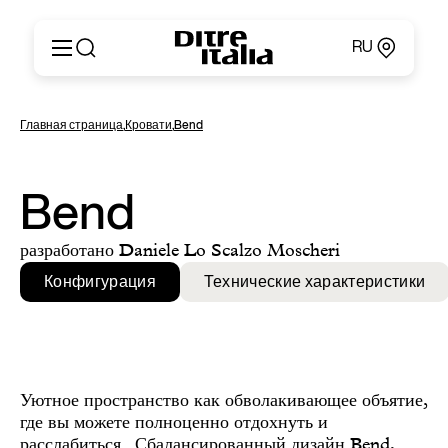
RU
Italiano
Продукция
Главная страница
,
Кровати
,
Bend
English
Конфигуратор
Français
О компании
Deutsch
Каталоги и материалы
Bend
Español
Ditre for Professionals
Русский
Точки продаж
разработано Daniele Lo Scalzo Moscheri
简体中文
Новости и пресса
Конфигурация
Технические характеристики
Личный кабинет
Контакты
Уютное пространство как обволакивающее объятие,
где вы можете полноценно отдохнуть и
расслабиться . Сбалансированный дизайн Bend,