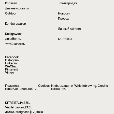
Кровати
Точки продаж
Диваны-кровати
Outdoor
Новости
Пресса
Конфигуратор
Личный кабинет
Designwear
Дизайнеры
Контакты
Устойчивость
Facebook
Instagram
Linkedin
WeChat
Pinterest
Vimeo
Политика
Cookies
,
Информация о
Whistleblowing
,
Credits
конфиденциальности
,
компании
,
DITRE ITALIA S.R.L
Via del Lavoro, 21 Z.I.
31016 Cordignano (TV), Italia