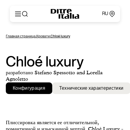
RU
Italiano
Продукция
Главная страница
,
Кровати
,
Chloé luxury
English
Конфигуратор
Français
О компании
Deutsch
Каталоги и материалы
Chloé luxury
Español
Ditre for Professionals
Русский
Точки продаж
разработано Stefano Spessotto and Lorella
简体中文
Новости и пресса
Agnoletto
Личный кабинет
Конфигурация
Технические характеристики
Контакты
Плиссировка является ее отличительной,
романтичной и изысканной чертой. Chloé Luxury -