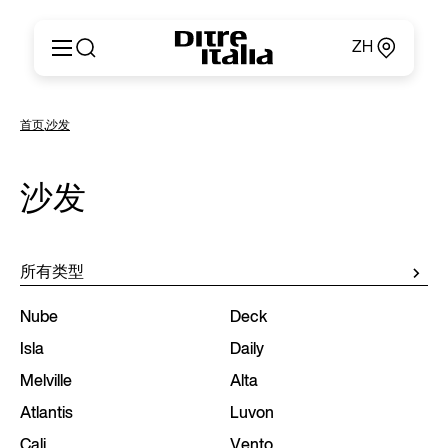
ZH
Italiano
产品
首页
,
沙发
English
定制
Français
关于
Deutsch
沙发
产品目录和材料
Español
Ditre for Professionals
Русский
销售点
简体中文
新闻和媒体
所有类型
专属区域
联系方式
Nube
Deck
Isla
Daily
Melville
Alta
Atlantis
Luvon
Cali
Vento