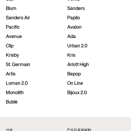
Blum
Sanders
Sanders Air
Papilo
Pacific
Avalon
Avenue
Ada
Clip
Urban 2.0
Krisby
Kris
St. Germain
Arlott High
Artis
Bepop
Loman 2.0
On Line
Monolith
Bijoux 2.0
Bublè
沙发
产品目录和材料