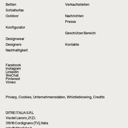
Betten
Verkaufsstellen
Schlafsofas
Outdoor
Nachrichten
Presse
Konfigurator
Geschützer Bereich
Designwear
Designers
Kontakte
Nachhaltigkeit
Facebook
Instagram
Linkedin
WeChat
Pinterest
Vimeo
Privacy
,
Cookies
,
Unternehmensdaten
,
Whistleblowing
,
Credits
DITRE ITALIA S.R.L
Via del Lavoro, 21 Z.I.
31016 Cordignano (TV), Italia