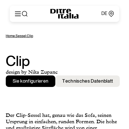
DE
Italiano
Produkte
Home
,
Sessel
,
Clip
English
Konfigurator
Français
Um
Deutsch
Kataloge und Materialien
Clip
Español
Ditre Italia für Fachleute
Русский
Verkaufsstellen
design by Nika Zupanc
简体中文
Nachrichten & Presse
Sie konfigurieren
Technisches Datenblatt
Geschützer Bereich
Kontakte
Der Clip-Sessel hat, genau wie das Sofa, seinen
Ursprung in einfachen, runden Formen. Die hohe
und großzügige Sitzfläche wird von einer