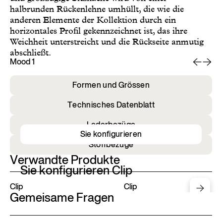
halbrunden Rückenlehne umhüllt, die wie die
anderen Elemente der Kollektion durch ein
horizontales Profil gekennzeichnet ist, das ihre
Weichheit unterstreicht und die Rückseite anmutig
abschließt.
Mood 1
Mo
Formen und Grössen
Technisches Datenblatt
Lederbezüge
Sie konfigurieren
Stoffbezüge
Verwandte Produkte
Sie konfigurieren Clip
Clip
Clip
Gemeisame Fragen