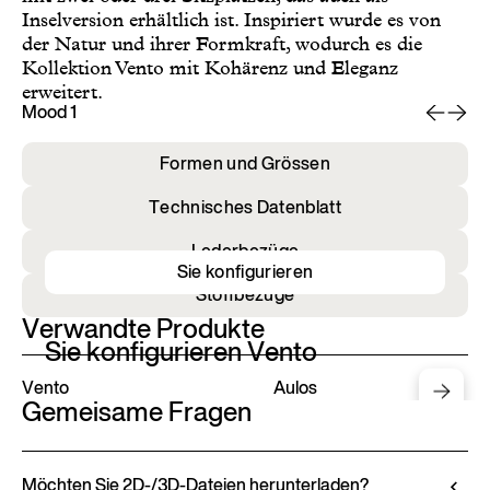
Inselversion erhältlich ist. Inspiriert wurde es von
der Natur und ihrer Formkraft, wodurch es die
Kollektion Vento mit Kohärenz und Eleganz
erweitert.
Mood 1
Mo
Formen und Grössen
Technisches Datenblatt
Lederbezüge
Sie konfigurieren
Stoffbezüge
Verwandte Produkte
Sie konfigurieren Vento
Vento
Aulos
Gemeisame Fragen
Möchten Sie 2D-/3D-Dateien herunterladen?