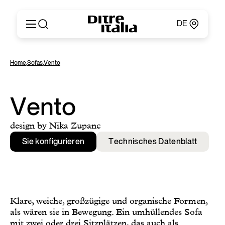
DE
Italiano
Produkte
Home
,
Sofas
,
Vento
English
Konfigurator
Français
Um
Deutsch
Kataloge und Materialien
Vento
Español
Ditre Italia für Fachleute
Русский
Verkaufsstellen
design by Nika Zupanc
简体中文
Nachrichten & Presse
Sie konfigurieren
Technisches Datenblatt
Geschützer Bereich
Kontakte
Klare, weiche, großzügige und organische Formen,
als wären sie in Bewegung. Ein umhüllendes Sofa
mit zwei oder drei Sitzplätzen, das auch als