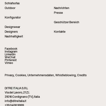
Schlafsofas
Outdoor
Nachrichten
Presse
Konfigurator
Geschützer Bereich
Designwear
Designers
Kontakte
Nachhaltigkeit
Facebook
Instagram
Linkedin
WeChat
Pinterest
Vimeo
Privacy
,
Cookies
,
Unternehmensdaten
,
Whistleblowing
,
Credits
DITRE ITALIA S.R.L
Via del Lavoro, 21 Z.I.
31016 Cordignano (TV), Italia
info@ditreitalia.it
+39 0438 9999