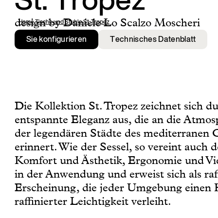
St. Tropez
design by Daniele Lo Scalzo Moscheri
Home
,
Tische und Stuhle
,
St. Tropez
Sie konfigurieren
Technisches Datenblatt
Die Kollektion St. Tropez zeichnet sich d
entspannte Eleganz aus, die an die Atmos
der legendären Städte des mediterranen
erinnert. Wie der Sessel, so vereint auch 
Komfort und Ästhetik, Ergonomie und Viel
in der Anwendung und erweist sich als raf
Erscheinung, die jeder Umgebung einen
raffinierter Leichtigkeit verleiht.