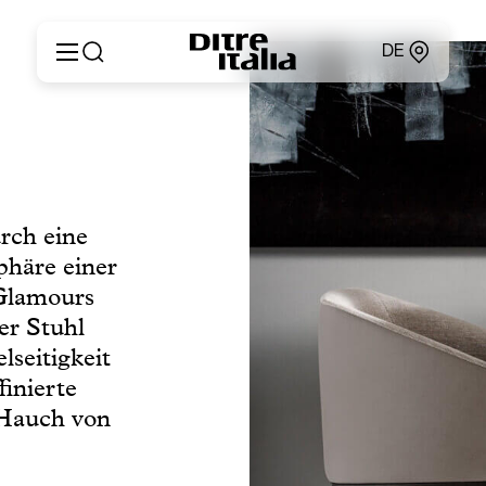
DE
Italiano
Produkte
English
Konfigurator
Français
Um
Deutsch
Kataloge und Materialien
Español
urch eine
Ditre Italia für Fachleute
Русский
phäre einer
Verkaufsstellen
简体中文
Nachrichten & Presse
 Glamours
Geschützer Bereich
der Stuhl
Kontakte
seitigkeit
finierte
 Hauch von