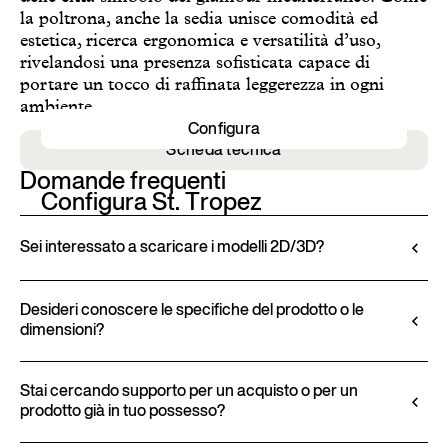
la poltrona, anche la sedia unisce comodità ed
estetica, ricerca ergonomica e versatilità d’uso,
rivelandosi una presenza sofisticata capace di
portare un tocco di raffinata leggerezza in ogni
ambiente.
Configura
Scheda tecnica
Domande frequenti
Configura St. Tropez
Sei interessato a scaricare i modelli 2D/3D?
Ditre Italia consente di configurare e personalizzare
i propri prodotti tramite il Configuratore 3D.
Desideri conoscere le specifiche del prodotto o le
dimensioni?
Questo strumento permette non solo di visualizzare
il prodotto con le finiture e i rivestimenti selezionati,
Tutte le informazioni tecniche, comprese le
ma anche di scaricare i modelli 2D e 3D, ove
caratteristiche dei materiali, le finiture e le
Stai cercando supporto per un acquisto o per un
disponibili, per un facile inserimento nel progetto.
prodotto già in tuo possesso?
imbottiture, sono disponibili nella scheda tecnica del
Scopri il configuratore
prodotto.