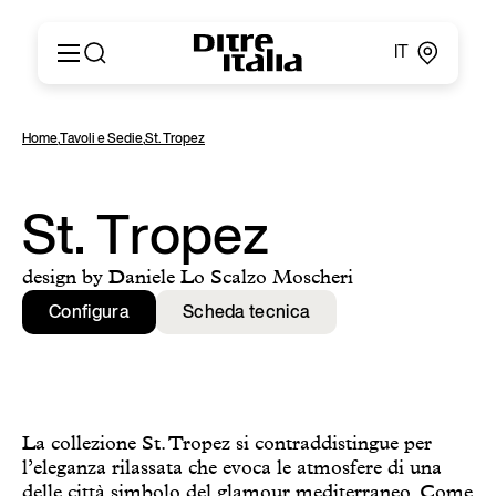
IT
Italiano
Prodotti
Home
,
Tavoli e Sedie
,
St. Tropez
English
Configuratore
Français
About
Deutsch
Cataloghi e Materiali
St. Tropez
Español
Ditre for Professionals
Русский
Punti vendita
design by Daniele Lo Scalzo Moscheri
简体中文
News & Press
Configura
Scheda tecnica
Area Riservata
Contatti
La collezione St. Tropez si contraddistingue per
l’eleganza rilassata che evoca le atmosfere di una
delle città simbolo del glamour mediterraneo. Come