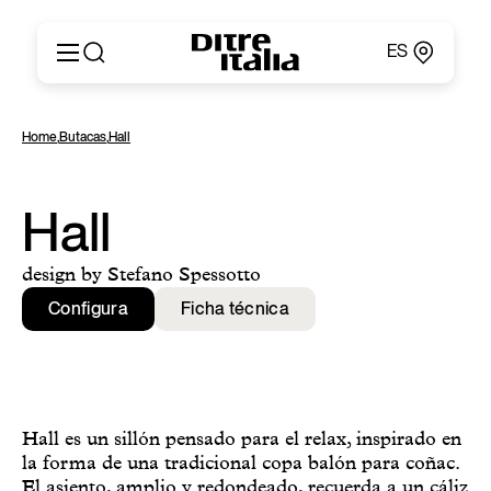
ES
Italiano
Productos
Home
,
Butacas
,
Hall
English
Configurador
Français
Acerca de
Deutsch
Catálogos y Materiales
Hall
Español
Ditre for Professionals
Русский
Puntos de Venta
design by Stefano Spessotto
简体中文
News & Press
Configura
Ficha técnica
Área Reservada
Contactos
Hall es un sillón pensado para el relax, inspirado en
la forma de una tradicional copa balón para coñac.
El asiento, amplio y redondeado, recuerda a un cáliz