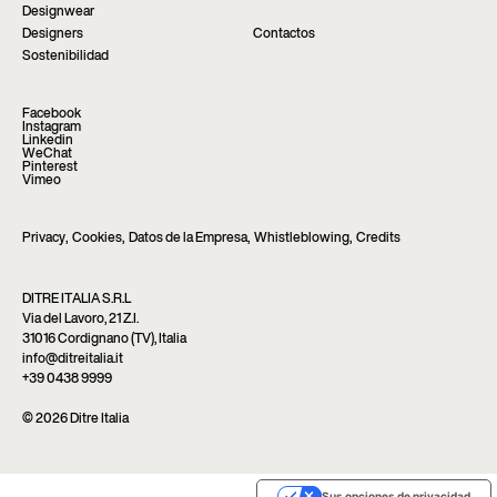
Designwear
Designers
Contactos
Sostenibilidad
Facebook
Instagram
Linkedin
WeChat
Pinterest
Vimeo
Privacy
,
Cookies
,
Datos de la Empresa
,
Whistleblowing
,
Credits
DITRE ITALIA S.R.L
Via del Lavoro, 21 Z.I.
31016 Cordignano (TV), Italia
info@ditreitalia.it
+39 0438 9999
© 2026 Ditre Italia
Sus opciones de privacidad