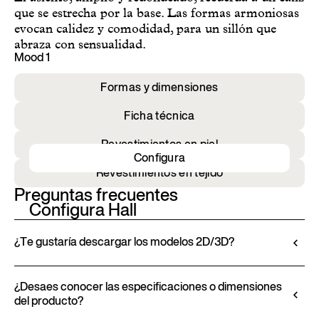
que se estrecha por la base. Las formas armoniosas
evocan calidez y comodidad, para un sillón que
abraza con sensualidad.
Mood 1
Formas y dimensiones
Ficha técnica
Revestimientos en piel
Configura
Revestimientos en tejido
Preguntas frecuentes
Configura Hall
¿Te gustaría descargar los modelos 2D/3D?
Ditre Italia te permite configurar y personalizar sus
productos a través del Configurador 3D. Esta
¿Desaes conocer las especificaciones o dimensiones
del producto?
herramienta te permite visualizar el producto con