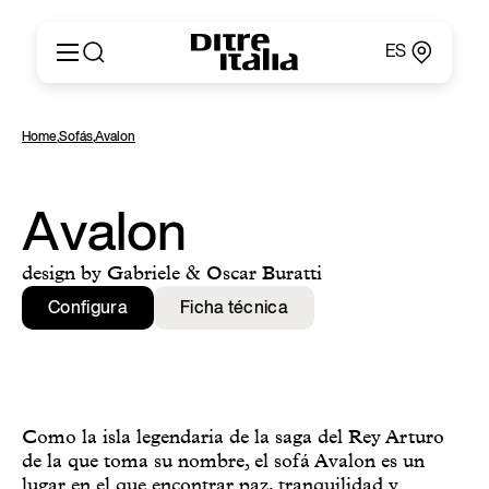
ES
Italiano
Productos
Home
,
Sofás
,
Avalon
English
Configurador
Français
Acerca de
Deutsch
Catálogos y Materiales
Avalon
Español
Ditre for Professionals
Русский
Puntos de Venta
design by Gabriele & Oscar Buratti
简体中文
News & Press
Configura
Ficha técnica
Área Reservada
Contactos
Como la isla legendaria de la saga del Rey Arturo
de la que toma su nombre, el sofá Avalon es un
lugar en el que encontrar paz, tranquilidad y