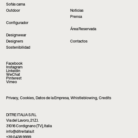
Sofás cama
Outdoor
Noticias
Prensa
Configurador
Área Reservada
Designwear
Designers
Contactos
Sostenibilidad
Facebook
Instagram
Linkedin
WeChat
Pinterest
Vimeo
Privacy
,
Cookies
,
Datos de la Empresa
,
Whistleblowing
,
Credits
DITRE ITALIA S.R.L
Via del Lavoro, 21 Z.I.
31016 Cordignano (TV), Italia
info@ditreitalia.it
+39 0438 9999