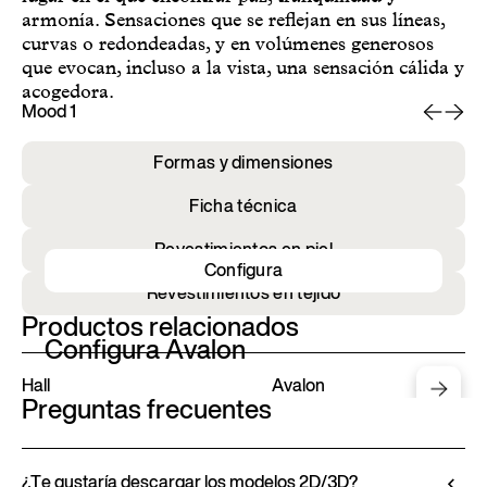
armonía. Sensaciones que se reflejan en sus líneas,
curvas o redondeadas, y en volúmenes generosos
que evocan, incluso a la vista, una sensación cálida y
acogedora.
Mood 1
Mo
Formas y dimensiones
Ficha técnica
Revestimientos en piel
Configura
Revestimientos en tejido
Productos relacionados
Configura Avalon
Hall
Avalon
Preguntas frecuentes
¿Te gustaría descargar los modelos 2D/3D?