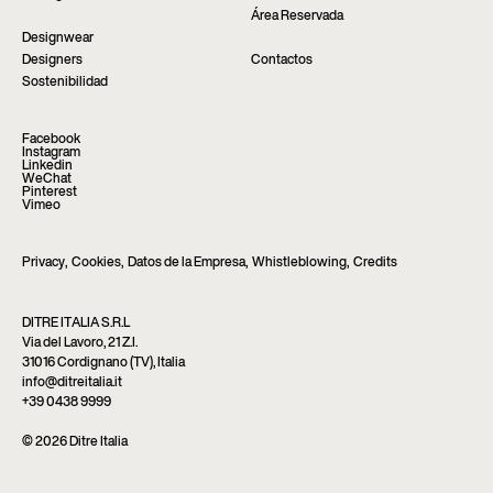
Área Reservada
Designwear
Designers
Contactos
Sostenibilidad
Facebook
Instagram
Linkedin
WeChat
Pinterest
Vimeo
Privacy
,
Cookies
,
Datos de la Empresa
,
Whistleblowing
,
Credits
DITRE ITALIA S.R.L
Via del Lavoro, 21 Z.I.
31016 Cordignano (TV), Italia
info@ditreitalia.it
+39 0438 9999
© 2026 Ditre Italia