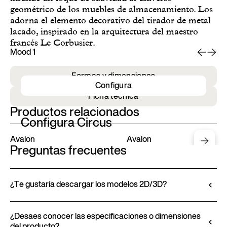
geométrico de los muebles de almacenamiento. Los
adorna el elemento decorativo del tirador de metal
lacado, inspirado en la arquitectura del maestro
francés Le Corbusier.
Mood 1
Mo
Formas y dimensiones
Configura
Ficha técnica
Productos relacionados
Configura Circus
Avalon
Avalon
Preguntas frecuentes
¿Te gustaría descargar los modelos 2D/3D?
Ditre Italia te permite configurar y personalizar sus
productos a través del Configurador 3D. Esta
¿Desaes conocer las especificaciones o dimensiones
del producto?