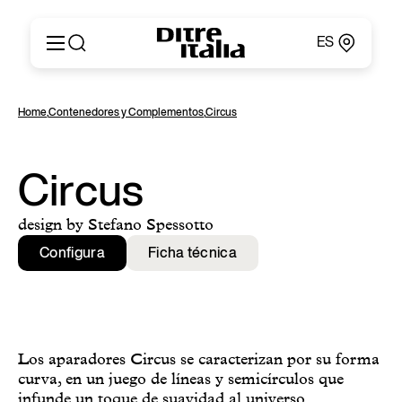
ES
Italiano
Productos
Home
,
Contenedores y Complementos
,
Circus
English
Configurador
Français
Acerca de
Deutsch
Catálogos y Materiales
Circus
Español
Ditre for Professionals
Русский
Puntos de Venta
design by Stefano Spessotto
简体中文
News & Press
Configura
Ficha técnica
Área Reservada
Contactos
Los aparadores Circus se caracterizan por su forma
curva, en un juego de líneas y semicírculos que
infunde un toque de suavidad al universo