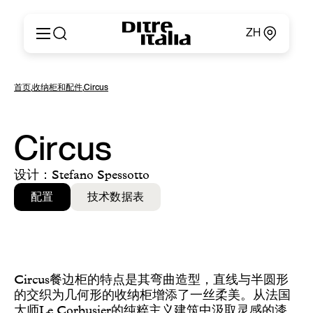
ZH
Italiano
产品
首页
,
收纳柜和配件
,
Circus
English
定制
Français
关于
Deutsch
产品目录和材料
Circus
Español
Ditre for Professionals
Русский
销售点
设计：Stefano Spessotto
简体中文
新闻和媒体
配置
技术数据表
专属区域
联系方式
Circus餐边柜的特点是其弯曲造型，直线与半圆形
的交织为几何形的收纳柜增添了一丝柔美。从法国
大师Le Corbusier的纯粹主义建筑中汲取灵感的漆