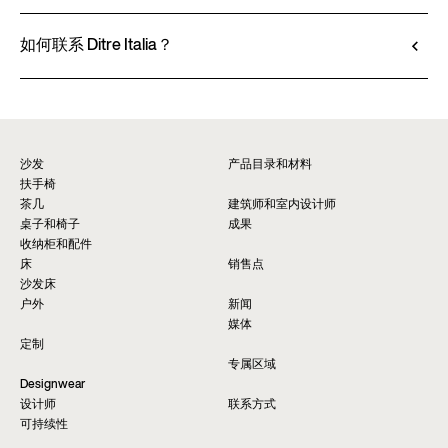
查看技术说明书
Ditre Italia 的产品仅通过授权经销商销售，他们提
供个性化咨询和即时服务。请通过网站上的 “销售
如何联系 Ditre Italia？
点” 页面查找最近的门店。
请填写表格以获取有关本产品的更多信息。我们将
查找经销商*
尽快为您提供回复。
要求信息
沙发
产品目录和材料
扶手椅
茶几
建筑师和室内设计师
桌子和椅子
成果
收纳柜和配件
床
销售点
沙发床
户外
新闻
媒体
定制
专属区域
Designwear
设计师
联系方式
可持续性