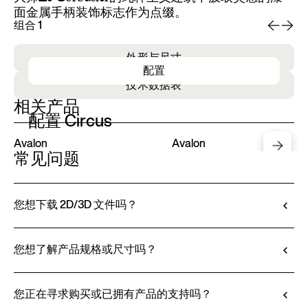
面金属手柄装饰标志作为点缀。
组合 1
组
外形与尺寸
配置
技术数据表
相关产品
配置 Circus
Avalon
Avalon
常见问题
您想下载 2D/3D 文件吗？
Ditre Italia 允许您通过 3D 配置器对产品进行配置
和定制。该工具不仅可以让您查看所选饰面和面料
您想了解产品规格或尺寸吗？
的效果，还可以（如有提供）下载 2D 和 3D 文
所有技术信息，包括材料特性、饰面和面料信息，
件，方便无缝整合到您的项目中。
都可在产品技术说明书中查阅。
您正在寻求购买或已拥有产品的支持吗？
前往定制