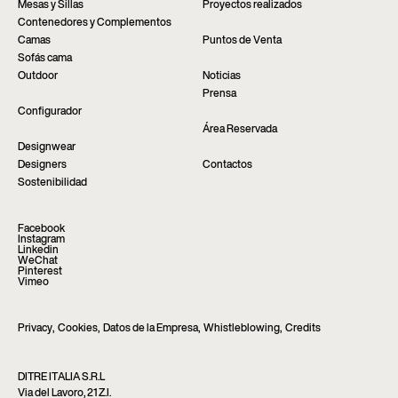
Mesas y Sillas
Proyectos realizados
Contenedores y Complementos
Camas
Puntos de Venta
Sofás cama
Outdoor
Noticias
Prensa
Configurador
Área Reservada
Designwear
Designers
Contactos
Sostenibilidad
Facebook
Instagram
Linkedin
WeChat
Pinterest
Vimeo
Privacy
,
Cookies
,
Datos de la Empresa
,
Whistleblowing
,
Credits
DITRE ITALIA S.R.L
Via del Lavoro, 21 Z.I.