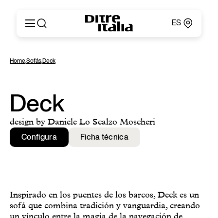
ES
Italiano
Productos
Home
,
Sofás
,
Deck
English
Configurador
Français
Acerca de
Deutsch
Catálogos y Materiales
Deck
Español
Ditre for Professionals
Русский
Puntos de Venta
design by Daniele Lo Scalzo Moscheri
简体中文
News & Press
Configura
Ficha técnica
Área Reservada
Contactos
Inspirado en los puentes de los barcos, Deck es un
sofá que combina tradición y vanguardia, creando
un vínculo entre la magia de la navegación de