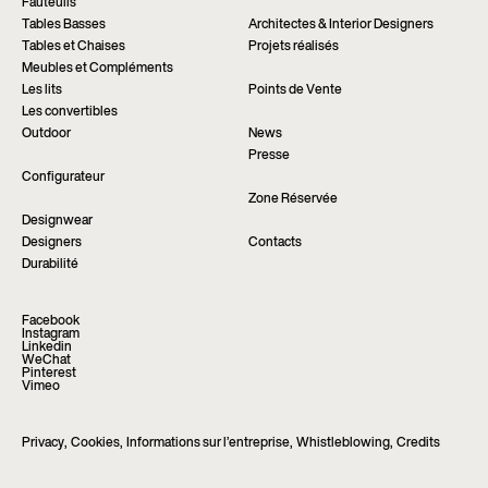
Fauteuils
Tables Basses
Architectes & Interior Designers
Tables et Chaises
Projets réalisés
Meubles et Compléments
Les lits
Points de Vente
Les convertibles
Outdoor
News
Presse
Configurateur
Zone Réservée
Designwear
Designers
Contacts
Durabilité
Facebook
Instagram
Linkedin
WeChat
Pinterest
Vimeo
Privacy
,
Cookies
,
Informations sur l’entreprise
,
Whistleblowing
,
Credits