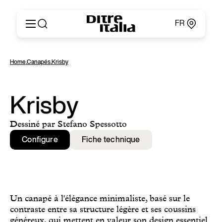
FR
Italiano
Produits
Home
,
Canapés
,
Krisby
English
Configurateur
Français
Concernant
Deutsch
Catalogues et Matériaux
Krisby
Español
Ditre for Professionals
Русский
Points de Vente
Dessiné par Stefano Spessotto
简体中文
News & Press
Configure
Fiche technique
Zone Réservée
Contacts
Un canapé à l'élégance minimaliste, basé sur le
contraste entre sa structure légère et ses coussins
généreux, qui mettent en valeur son design essentiel.