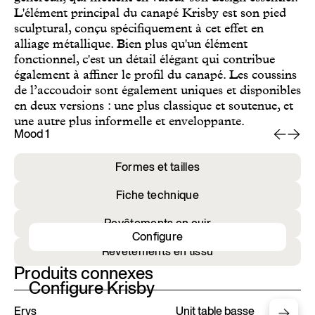
L'élément principal du canapé Krisby est son pied
sculptural, conçu spécifiquement à cet effet en
alliage métallique. Bien plus qu'un élément
fonctionnel, c'est un détail élégant qui contribue
également à affiner le profil du canapé. Les coussins
de l’accoudoir sont également uniques et disponibles
en deux versions : une plus classique et soutenue, et
une autre plus informelle et enveloppante.
Mood 1
Mo
Formes et tailles
Fiche technique
Revêtements en cuir
Configure
Revêtements en tissu
Produits connexes
Configure Krisby
Erys
Unit table basse